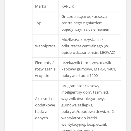
Marka
KARLIK
Gniazdo ssące odkurzacza
Typ
centralnego z gniazdem
pojedynczym z uziemieniem
Możliwość korzystania z
Współpraca
odkurzacza centralnego (w
opisie wskazano m.in. LEOVAC)
Elementy /
przekaźnik termiczny, dławik
rozwiązania
kablowy gumowy, MT 4,4, 1401,
w opisie
pokrywa studni 1200
programator czasowy,
inteligentny dom, taśm led,
Akcesoria i
włącznik dwubiegunowy,
dodatkowe
gumowa zaślepka,
hasła z
pokrywa/obudowa drzwi, rd-2,
danych
wentylator do kratki
wentylacyjnej, bezpiecznik
przeciw piorunowy