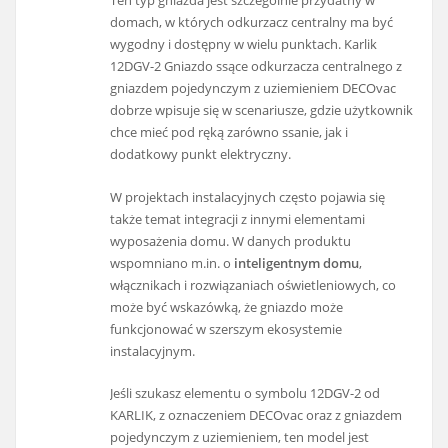
Ten typ gniazda jest szczególnie przydatny w
domach, w których odkurzacz centralny ma być
wygodny i dostępny w wielu punktach. Karlik
12DGV-2 Gniazdo ssące odkurzacza centralnego z
gniazdem pojedynczym z uziemieniem DECOvac
dobrze wpisuje się w scenariusze, gdzie użytkownik
chce mieć pod ręką zarówno ssanie, jak i
dodatkowy punkt elektryczny.
W projektach instalacyjnych często pojawia się
także temat integracji z innymi elementami
wyposażenia domu. W danych produktu
wspomniano m.in. o
inteligentnym domu
,
włącznikach i rozwiązaniach oświetleniowych, co
może być wskazówką, że gniazdo może
funkcjonować w szerszym ekosystemie
instalacyjnym.
Jeśli szukasz elementu o symbolu 12DGV-2 od
KARLIK, z oznaczeniem DECOvac oraz z gniazdem
pojedynczym z uziemieniem, ten model jest