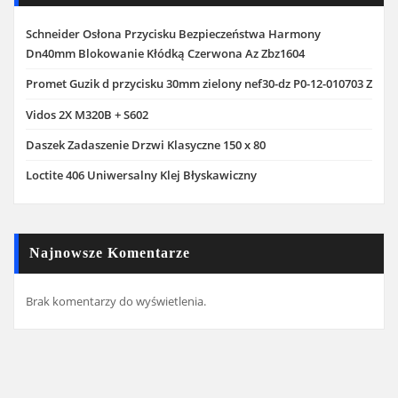
Schneider Osłona Przycisku Bezpieczeństwa Harmony
Dn40mm Blokowanie Kłódką Czerwona Az Zbz1604
Promet Guzik d przycisku 30mm zielony nef30-dz P0-12-010703 Z
Vidos 2X M320B + S602
Daszek Zadaszenie Drzwi Klasyczne 150 x 80
Loctite 406 Uniwersalny Klej Błyskawiczny
Najnowsze Komentarze
Brak komentarzy do wyświetlenia.