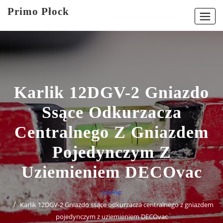
Skip
Primo Płock
to
content
Karlik 12DGV-2 Gniazdo
Ssące Odkurzacza
Centralnego Z Gniazdem
Pojedynczym Z
Uziemieniem DECOvac
Home
Karlik 12DGV-2 Gniazdo ssące odkurzacza centralnego z gniazdem
pojedynczym z uziemieniem DECOvac