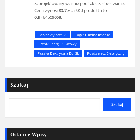
zaprojektowany właśnie pod takie zastosowanie.
Cena wynosi
83.7 zł
, a SKU produktu to
0df4b4b59068
.
Berker Wyłączniki
Hager Lumina Intense
Licznik Energii 3 Fazowy
Puszka Elektryczna Do Gk
Rozdzielacz Elektryczny
Szukaj
Szukaj
Ostatnie Wpisy