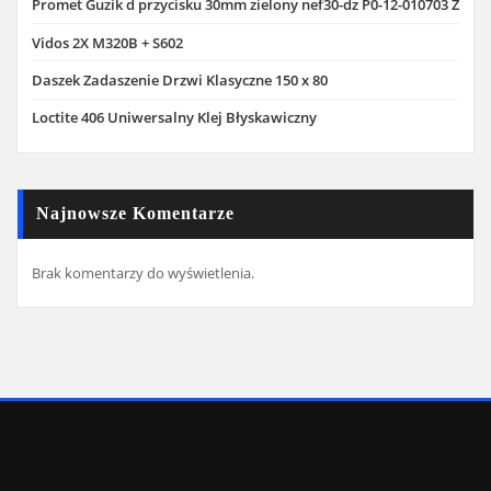
Promet Guzik d przycisku 30mm zielony nef30-dz P0-12-010703 Z
Vidos 2X M320B + S602
Daszek Zadaszenie Drzwi Klasyczne 150 x 80
Loctite 406 Uniwersalny Klej Błyskawiczny
Najnowsze Komentarze
Brak komentarzy do wyświetlenia.