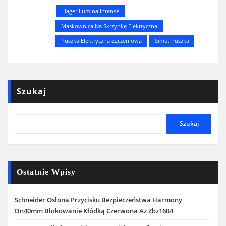
Hager Lumina Intense
Maskownica Na Skrzynkę Elektryczna
Puszka Elektryczna Łączeniowa
Simet Puszka
Szukaj
Szukaj
Ostatnie Wpisy
Schneider Osłona Przycisku Bezpieczeństwa Harmony
Dn40mm Blokowanie Kłódką Czerwona Az Zbz1604