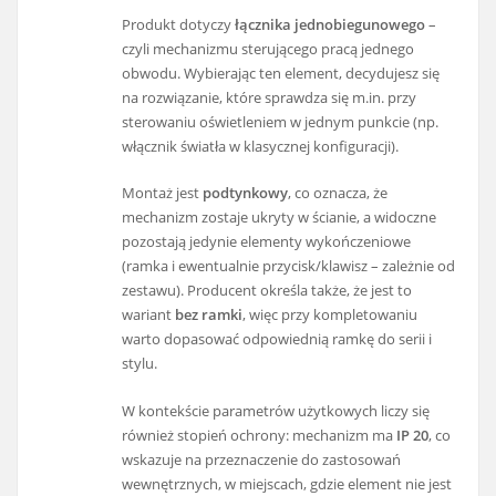
Produkt dotyczy
łącznika jednobiegunowego
–
czyli mechanizmu sterującego pracą jednego
obwodu. Wybierając ten element, decydujesz się
na rozwiązanie, które sprawdza się m.in. przy
sterowaniu oświetleniem w jednym punkcie (np.
włącznik światła w klasycznej konfiguracji).
Montaż jest
podtynkowy
, co oznacza, że
mechanizm zostaje ukryty w ścianie, a widoczne
pozostają jedynie elementy wykończeniowe
(ramka i ewentualnie przycisk/klawisz – zależnie od
zestawu). Producent określa także, że jest to
wariant
bez ramki
, więc przy kompletowaniu
warto dopasować odpowiednią ramkę do serii i
stylu.
W kontekście parametrów użytkowych liczy się
również stopień ochrony: mechanizm ma
IP 20
, co
wskazuje na przeznaczenie do zastosowań
wewnętrznych, w miejscach, gdzie element nie jest