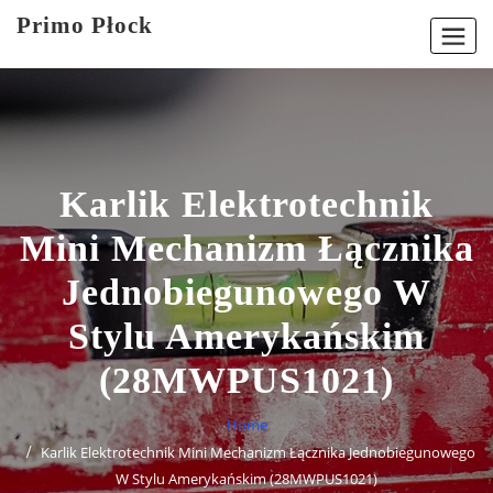
Skip
Primo Płock
to
content
Karlik Elektrotechnik
Mini Mechanizm Łącznika
Jednobiegunowego W
Stylu Amerykańskim
(28MWPUS1021)
Home
Karlik Elektrotechnik Mini Mechanizm Łącznika Jednobiegunowego
W Stylu Amerykańskim (28MWPUS1021)