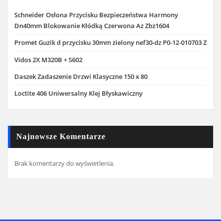
Schneider Osłona Przycisku Bezpieczeństwa Harmony
Dn40mm Blokowanie Kłódką Czerwona Az Zbz1604
Promet Guzik d przycisku 30mm zielony nef30-dz P0-12-010703 Z
Vidos 2X M320B + S602
Daszek Zadaszenie Drzwi Klasyczne 150 x 80
Loctite 406 Uniwersalny Klej Błyskawiczny
Najnowsze Komentarze
Brak komentarzy do wyświetlenia.