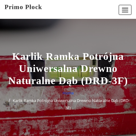
Skip
Primo Płock
to
content
Karlik Ramka Potrójna
Uniwersalna Drewno
Naturalne Dąb (DRD-3F)
Home
Karlik Ramka Potrójna Uniwersalna Drewno Naturalne Dąb (DRD-
3F)