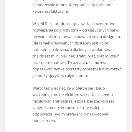
jednocześnie dobrze komponuje się z wieloma
kolorami i fakturami.
W serii Deco producent przewidział różnorodne
rozwiązania kolorystyczne – od klasycznych barw
po warianty inspirowane nowoczesnym designem.
Dla ramek drewnianych dostępny jest kolor
naturalnego drewna, a dla innych wariantów
znajdziesz m.in. biel, beż, grafit, brąz, srebro, czerń
oraz czerń matową. To oznacza, że możesz
dopasować ramkę do reszty osprzętu lub stworzyć
jednolity „język” w całym domu.
Warto też wiedzieć, że w ofercie serii Deco
występują ramki z efektem szkła, dzięki czemu
możliwości aranżacji są jeszcze szersze. Możesz
łączyć elementy w sposób, który najlepiej
odpowiada Twoim preferencjom i układowi
pomieszczeń.