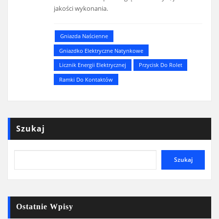
jakości wykonania.
Gniazda Naścienne
Gniazdko Elektryczne Natynkowe
Licznik Energii Elektrycznej
Przycisk Do Rolet
Ramki Do Kontaktów
Szukaj
Szukaj
Ostatnie Wpisy