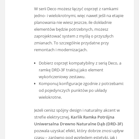
W serii Deco możesz łączyć osprzęt z ramkami
jedno- i wielokrotnymi, więc nawet jeśli na etapie
planowania nie wiesz jeszcze, ile dokładnie
elementów będzie potrzebnych, możesz
zaprojektować system z myślą o przyszłych
zmianach. To szczególnie przydatne przy
remontach i modernizacjach.
Dobierz osprzęt kompatybilny z serią Deco, a
ramkę DRD-3F traktuj jako element
wykończeniowy zestawu.
Komponuj konfiguracje zgodnie z potrzebami:
od pojedynczych punktów po układy
wielokrotne.
Jeżeli cenisz spójny design i naturalny akcent w
strefie elektrycznej,
Karlik Ramka Potrójna
Uniwersalna Drewno Naturalne Dąb (DRD-3F)
pozwala uzyskać efekt, który dobrze znosi upływ
czasu – zarówno pod względem estetyki, jak i