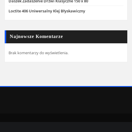
Daszek Zadaszenie Drzwi Klasyczne 150 x 80
Loctite 406 Uniwersalny Klej Błyskawiczny
Najnowsze Komentarze
Brak komentarzy do wyświetlenia.
Copyright © 2022 | Powered by
WordPress
|
SpiceMag theme by
ThemeArile