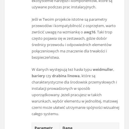
ekosystemie narzędzi i komponentów, które są
używane podczas prac instalacyjnych.
Jeśli w Twoim projekcie istotne są parametry
przewodów i kompatybilność z osprzętem, warto
zwrócić uwagę na wzmiankę o
awg16
. Taki trop
często pojawia się w zestawach, gdzie dobór
średnicy przewodu i odpowiednich elementów
połączeniowych ma znaczenie dla trwałości i
bezpieczeństwa.
W danych występują też hasła typu
weidmuller
,
bariery
czy
drabina linowa
, które są
charakterystyczne dla środowisk przemysłowych i
instalacji prowadzonych w sposób
uporządkowany. Jeżeli pracujesz w takich
warunkach, wybór elementu w jednolitej, matowej
czerni może ułatwić utrzymanie spójności wizualnej
całego systemu.
Parametr
Dane