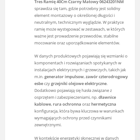
Tres Ramię 40Cm Czarny Matowy 06243201NM
sprawdza się tam, gdzie potrzebny jest solidny
element montażowy o określonej długości i
neutralnym, technicznym wyglądzie. W praktyce
ramię może występować w zestawach, w których
ważne jest prowadzenie przewodów, stabilne
mocowanie oraz uporządkowanie elementów.
W danych produktowych pojawiają się wzmianki o
komponentach i rozwiązaniach spotykanych w
instalacjach elektrycznych i grzewczych, takich jak
m.in.
generator impulsow
,
zawór czterodrogowy
esbe
czy
grzejniki olejowe elektryczne
.
Dodatkowo pojawiają się hasła związane z
osprzętem i zabezpieczeniami, np.
dławnice
kablowe
,
rura ochronna
oraz
hermetyczna
konfiguracja, która bywa kluczowa w warunkach
wymagających ochrony przed czynnikami
zewnętrznymi.
W kontekście energetyki słonecznej w danych