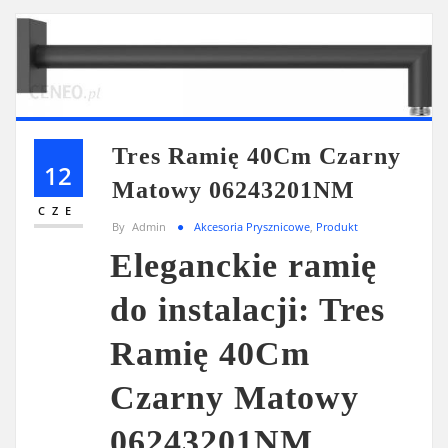
Tres Ramię 40Cm Czarny
12
Matowy 06243201NM
CZE
By
Admin
Akcesoria Prysznicowe
,
Produkt
Eleganckie ramię
do instalacji: Tres
Ramię 40Cm
Czarny Matowy
06243201NM