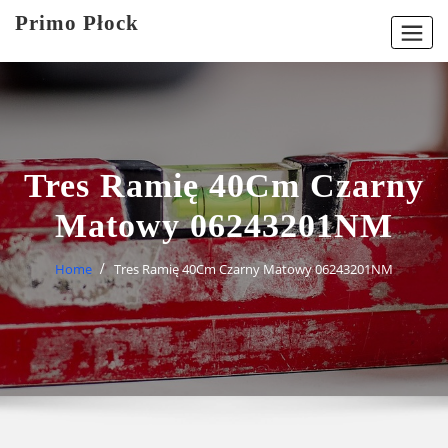
Skip
Primo Płock
to
content
Tres Ramię 40Cm Czarny
Matowy 06243201NM
Home
Tres Ramię 40Cm Czarny Matowy 06243201NM