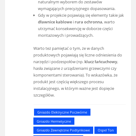
naturalnym wyborem do zestawów
wymagających precyzyjnego dopasowania.
Gdy w projekcie pojawiają się elementy takie jak
dławnice kablowe
i
rura ochronna
, warto
utrzymać konsekwencję w doborze części
montażowych i prowadzących.
Warto też pamiętać o tym, że w danych
produktowych pojawiają się liczne odniesienia do
narzędzi i podzespołów (np.
klucz łańcuchowy
,
hasła związane z urządzeniami grzewczymi czy
komponentami sterowania). To wskazówka, że
produkt jest częścią większego procesu
instalacyjnego, w którym ważne jest dopięcie
szczegółów.
Gniazdo Elektryczne Poczwórne
Gniazdo Hermetyczne
Gniazdo Zewnętrzne Podtynkowe
Ospel Ton