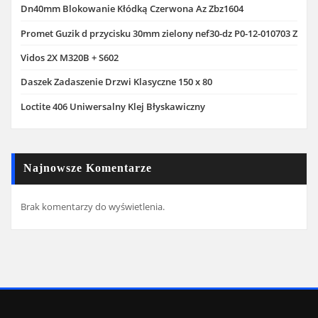
Dn40mm Blokowanie Kłódką Czerwona Az Zbz1604
Promet Guzik d przycisku 30mm zielony nef30-dz P0-12-010703 Z
Vidos 2X M320B + S602
Daszek Zadaszenie Drzwi Klasyczne 150 x 80
Loctite 406 Uniwersalny Klej Błyskawiczny
Najnowsze Komentarze
Brak komentarzy do wyświetlenia.