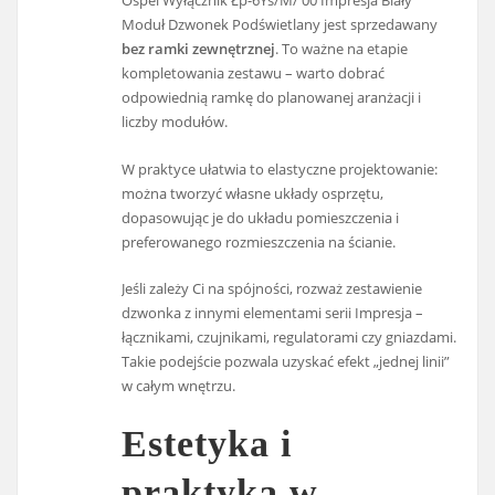
Ospel Wyłącznik Łp-6Ys/M/ 00 Impresja Biały
Moduł Dzwonek Podświetlany jest sprzedawany
bez ramki zewnętrznej
. To ważne na etapie
kompletowania zestawu – warto dobrać
odpowiednią ramkę do planowanej aranżacji i
liczby modułów.
W praktyce ułatwia to elastyczne projektowanie:
można tworzyć własne układy osprzętu,
dopasowując je do układu pomieszczenia i
preferowanego rozmieszczenia na ścianie.
Jeśli zależy Ci na spójności, rozważ zestawienie
dzwonka z innymi elementami serii Impresja –
łącznikami, czujnikami, regulatorami czy gniazdami.
Takie podejście pozwala uzyskać efekt „jednej linii”
w całym wnętrzu.
Estetyka i
praktyka w