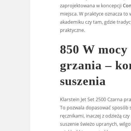
zaprojektowana w koncepcji
Co
miejsca. W praktyce oznacza to
akademiku czy tam, gdzie tradycy
praktyczne.
850 W mocy 
grzania – ko
suszenia
Klarstein Jet Set 2500 Czarna p
To pozwala dopasować sposób sus
ręcznikami, inaczej z odzieżą cz
suszenie świeżo upranych, wilgot