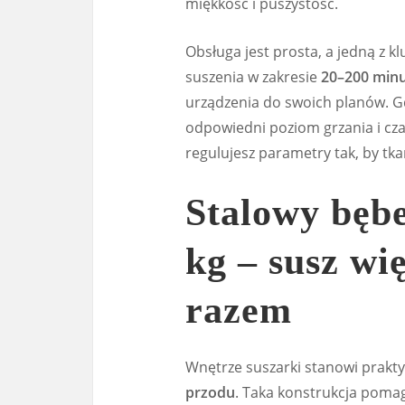
miękkość i puszystość.
Obsługa jest prosta, a jedną z k
suszenia w zakresie
20–200 min
urządzenia do swoich planów. Gd
odpowiedni poziom grzania i czas
regulujesz parametry tak, by tk
Stalowy bębe
kg – susz wi
razem
Wnętrze suszarki stanowi prakt
przodu
. Taka konstrukcja poma