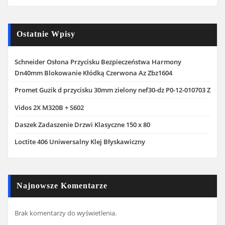
Ostatnie Wpisy
Schneider Osłona Przycisku Bezpieczeństwa Harmony
Dn40mm Blokowanie Kłódką Czerwona Az Zbz1604
Promet Guzik d przycisku 30mm zielony nef30-dz P0-12-010703 Z
Vidos 2X M320B + S602
Daszek Zadaszenie Drzwi Klasyczne 150 x 80
Loctite 406 Uniwersalny Klej Błyskawiczny
Najnowsze Komentarze
Brak komentarzy do wyświetlenia.