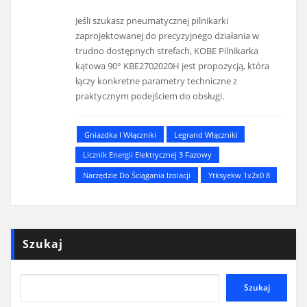
Jeśli szukasz pneumatycznej pilnikarki
zaprojektowanej do precyzyjnego działania w
trudno dostępnych strefach, KOBE Pilnikarka
kątowa 90° KBE2702020H jest propozycją, która
łączy konkretne parametry techniczne z
praktycznym podejściem do obsługi.
Gniazdka I Włączniki
Legrand Włączniki
Licznik Energii Elektrycznej 3 Fazowy
Narzędzie Do Ściągania Izolacji
Ytksyekw 1x2x0 8
Szukaj
Szukaj