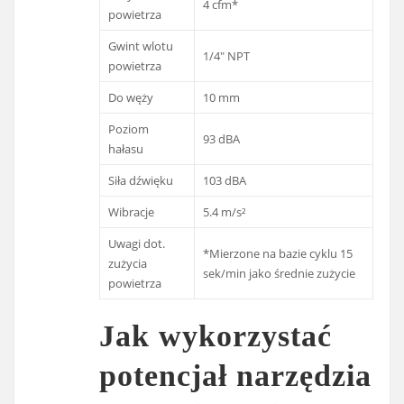
4 cfm*
powietrza
Gwint wlotu
1/4" NPT
powietrza
Do węży
10 mm
Poziom
93 dBA
hałasu
Siła dźwięku
103 dBA
Wibracje
5.4 m/s²
Uwagi dot.
*Mierzone na bazie cyklu 15
zużycia
sek/min jako średnie zużycie
powietrza
Jak wykorzystać
potencjał narzędzia