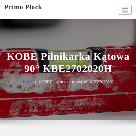
Skip
Primo Płock
to
content
KOBE Pilnikarka Kątowa
90° KBE2702020H
Home
KOBE Pilnikarka kątowa 90° KBE2702020H