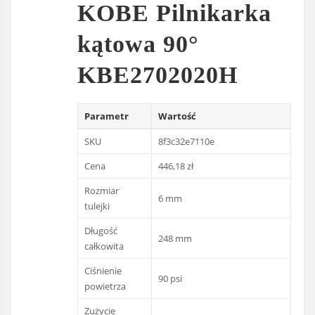
KOBE Pilnikarka
kątowa 90°
KBE2702020H
Parametr
Wartość
SKU
8f3c32e7110e
Cena
446,18 zł
Rozmiar
6 mm
tulejki
Długość
248 mm
całkowita
Ciśnienie
90 psi
powietrza
Zużycie