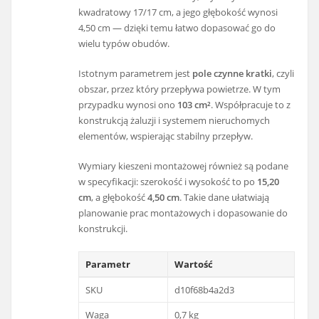
kwadratowy 17/17 cm, a jego głębokość wynosi
4,50 cm — dzięki temu łatwo dopasować go do
wielu typów obudów.
Istotnym parametrem jest
pole czynne kratki
, czyli
obszar, przez który przepływa powietrze. W tym
przypadku wynosi ono
103 cm²
. Współpracuje to z
konstrukcją żaluzji i systemem nieruchomych
elementów, wspierając stabilny przepływ.
Wymiary kieszeni montażowej również są podane
w specyfikacji: szerokość i wysokość to po
15,20
cm
, a głębokość
4,50 cm
. Takie dane ułatwiają
planowanie prac montażowych i dopasowanie do
konstrukcji.
Parametr
Wartość
SKU
d10f68b4a2d3
Waga
0,7 kg