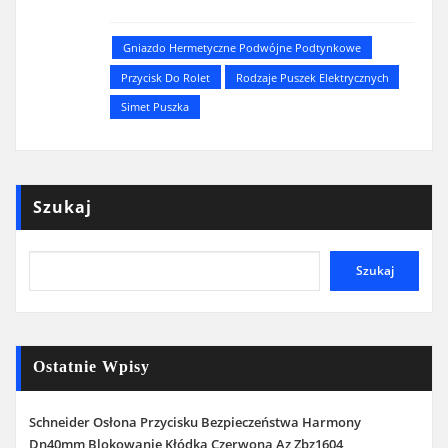
Gniazdo Hermetyczne Podwójne Podtynkowe
Przycisk Do Rolet
Rodzaje Puszek Elektrycznych
Simet Puszka
Szukaj
Szukaj
Ostatnie Wpisy
Schneider Osłona Przycisku Bezpieczeństwa Harmony
Dn40mm Blokowanie Kłódką Czerwona Az Zbz1604