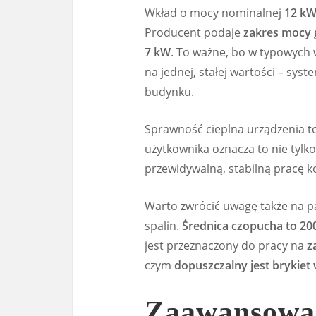
Wkład o mocy nominalnej
12 k
Producent podaje
zakres mocy 
7 kW
. To ważne, bo w typowych
na jednej, stałej wartości – sy
budynku.
Sprawność cieplna urządzenia t
użytkownika oznacza to nie tylko 
przewidywalną, stabilną pracę k
Warto zwrócić uwagę także na 
spalin.
Średnica czopucha to 2
jest przeznaczony do pracy na
z
czym
dopuszczalny jest brykiet
Zaawansowan