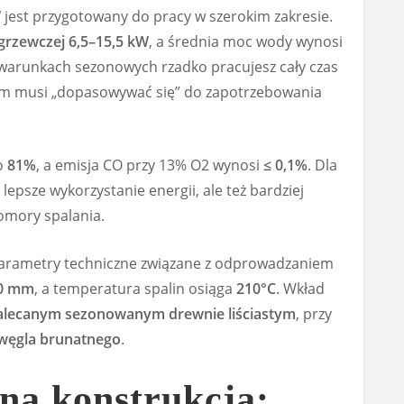
W
jest przygotowany do pracy w szerokim zakresie.
grzewczej 6,5–15,5 kW
, a średnia moc wody wynosi
 warunkach sezonowych rzadko pracujesz cały czas
stem musi „dopasowywać się” do zapotrzebowania
o
81%
, a emisja CO przy 13% O2 wynosi
≤ 0,1%
. Dla
lepsze wykorzystanie energii, ale też bardziej
omory spalania.
parametry techniczne związane z odprowadzaniem
00 mm
, a temperatura spalin osiąga
210°C
. Wkład
alecanym sezonowanym drewnie liściastym
, przy
 węgla brunatnego
.
a konstrukcja: