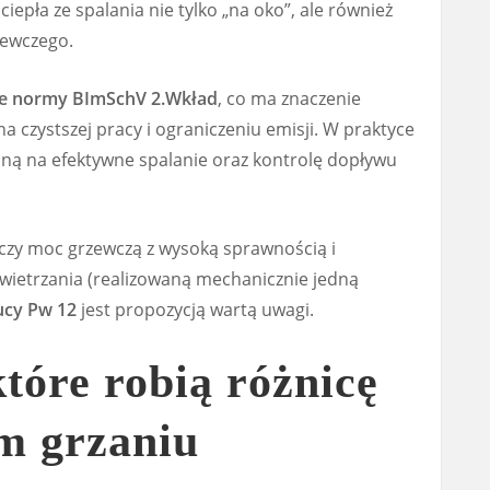
iepła ze spalania nie tylko „na oko”, ale również
zewczego.
ie normy BImSchV 2.Wkład
, co ma znaczenie
na czystszej pracy i ograniczeniu emisji. W praktyce
oną na efektywne spalanie oraz kontrolę dopływu
łączy moc grzewczą z wysoką sprawnością i
etrzania (realizowaną mechanicznie jedną
ucy Pw 12
jest propozycją wartą uwagi.
tóre robią różnicę
m grzaniu