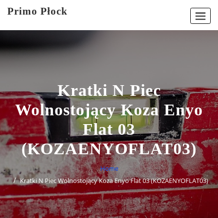
Skip
Primo Płock
to
content
Kratki N Piec
Wolnostojący Koza Enyo
Flat 03
(KOZAENYOFLAT03)
Home
Kratki N Piec Wolnostojący Koza Enyo Flat 03 (KOZAENYOFLAT03)