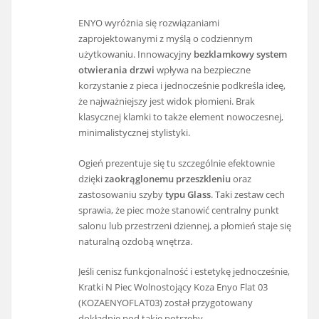
ENYO wyróżnia się rozwiązaniami
zaprojektowanymi z myślą o codziennym
użytkowaniu. Innowacyjny
bezklamkowy system
otwierania drzwi
wpływa na bezpieczne
korzystanie z pieca i jednocześnie podkreśla ideę,
że najważniejszy jest widok płomieni. Brak
klasycznej klamki to także element nowoczesnej,
minimalistycznej stylistyki.
Ogień prezentuje się tu szczególnie efektownie
dzięki
zaokrąglonemu przeszkleniu
oraz
zastosowaniu szyby
typu Glass
. Taki zestaw cech
sprawia, że piec może stanowić centralny punkt
salonu lub przestrzeni dziennej, a płomień staje się
naturalną ozdobą wnętrza.
Jeśli cenisz funkcjonalność i estetykę jednocześnie,
Kratki N Piec Wolnostojący Koza Enyo Flat 03
(KOZAENYOFLAT03) został przygotowany
dokładnie pod takie potrzeby.