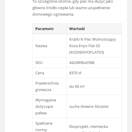
To szczególnie istotne, gdy piec ma służyć jako
główne źródło ciepła lub ważne uzupełnienie
domowego ogrzewania.
Parametr
Wartość
Kratki N Piec Wolnostojący
Nazwa
Koza Enyo Flat 03
(KOZAENYOFLAT03)
SKU
442d896a5588
Cena
8370 zł
Powierzchnia
do 60 m²
grzewcza
Wymagania
dotyczące
suche drewno liściaste
paliwa
Spełniane
Ekoprojekt, niemiecka
normy