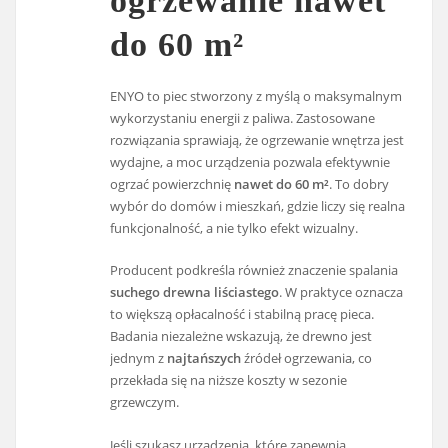
ogrzewanie nawet
do 60 m²
ENYO to piec stworzony z myślą o maksymalnym
wykorzystaniu energii z paliwa. Zastosowane
rozwiązania sprawiają, że ogrzewanie wnętrza jest
wydajne, a moc urządzenia pozwala efektywnie
ogrzać powierzchnię
nawet do 60 m²
. To dobry
wybór do domów i mieszkań, gdzie liczy się realna
funkcjonalność, a nie tylko efekt wizualny.
Producent podkreśla również znaczenie spalania
suchego drewna liściastego
. W praktyce oznacza
to większą opłacalność i stabilną pracę pieca.
Badania niezależne wskazują, że drewno jest
jednym z
najtańszych
źródeł ogrzewania, co
przekłada się na niższe koszty w sezonie
grzewczym.
Jeśli szukasz urządzenia, które zapewnia