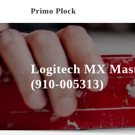
Skip
Primo Płock
to
content
Logitech MX Mas
(910-005313)