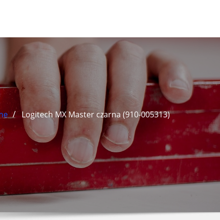
me
Logitech MX Master czarna (910-005313)