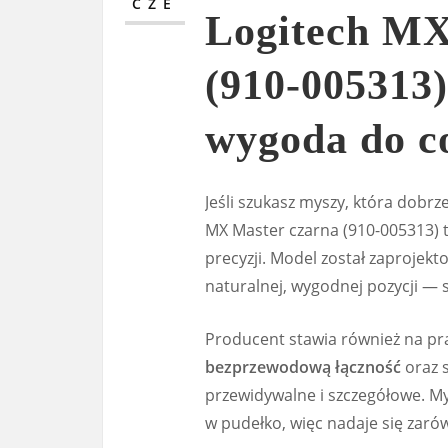
CZE
Logitech MX
(910-005313
wygoda do c
Jeśli szukasz myszy, która dobrz
MX Master czarna (910-005313) t
precyzji. Model został zaprojekt
naturalnej, wygodnej pozycji — s
Producent stawia również na pr
bezprzewodową łączność
oraz s
przewidywalne i szczegółowe. My
w pudełko, więc nadaje się zaró