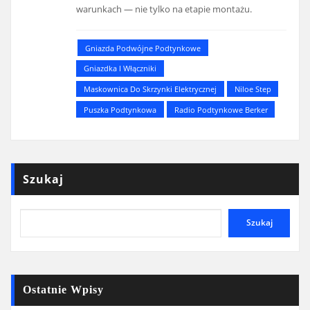
warunkach — nie tylko na etapie montażu.
Gniazda Podwójne Podtynkowe
Gniazdka I Włączniki
Maskownica Do Skrzynki Elektrycznej
Niloe Step
Puszka Podtynkowa
Radio Podtynkowe Berker
Szukaj
Szukaj
Ostatnie Wpisy