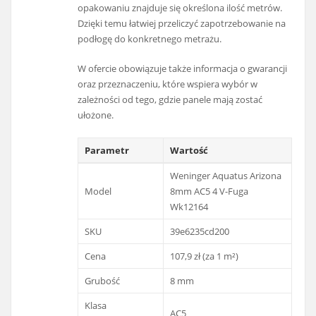
opakowaniu znajduje się określona ilość metrów.
Dzięki temu łatwiej przeliczyć zapotrzebowanie na
podłogę do konkretnego metrażu.
W ofercie obowiązuje także informacja o gwarancji
oraz przeznaczeniu, które wspiera wybór w
zależności od tego, gdzie panele mają zostać
ułożone.
Parametr
Wartość
Weninger Aquatus Arizona
Model
8mm AC5 4 V-Fuga
Wk12164
SKU
39e6235cd200
Cena
107,9 zł (za 1 m²)
Grubość
8 mm
Klasa
AC5