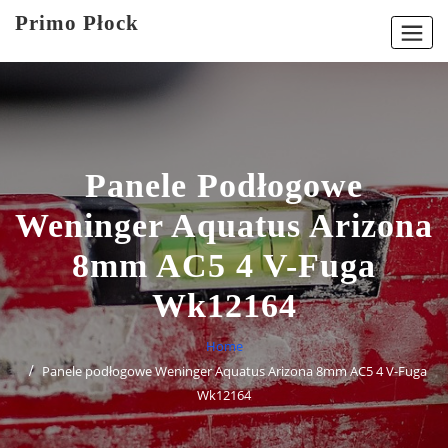
Skip
Primo Płock
to
content
Panele Podłogowe
Weninger Aquatus Arizona
8mm AC5 4 V-Fuga
Wk12164
Home
Panele podłogowe Weninger Aquatus Arizona 8mm AC5 4 V-Fuga
Wk12164