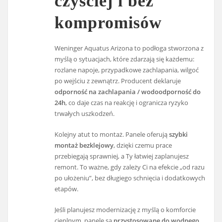
czyściej i bez
kompromisów
Weninger Aquatus Arizona to podłoga stworzona z
myślą o sytuacjach, które zdarzają się każdemu:
rozlane napoje, przypadkowe zachlapania, wilgoć
po wejściu z zewnątrz. Producent deklaruje
odporność na zachlapania / wodoodporność do
24h
, co daje czas na reakcję i ogranicza ryzyko
trwałych uszkodzeń.
Kolejny atut to montaż. Panele oferują
szybki
montaż bezklejowy
, dzięki czemu prace
przebiegają sprawniej, a Ty łatwiej zaplanujesz
remont. To ważne, gdy zależy Ci na efekcie „od razu
po ułożeniu”, bez długiego schnięcia i dodatkowych
etapów.
Jeśli planujesz modernizację z myślą o komforcie
cieplnym, panele są
przystosowane do wodnego