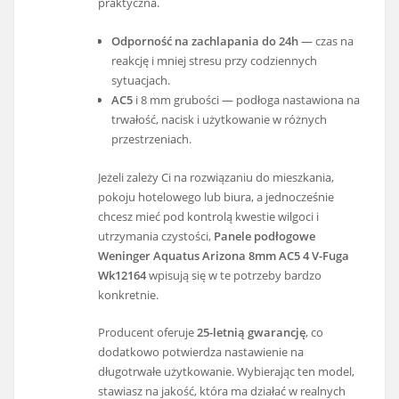
praktyczna.
Odporność na zachlapania do 24h
— czas na
reakcję i mniej stresu przy codziennych
sytuacjach.
AC5
i 8 mm grubości — podłoga nastawiona na
trwałość, nacisk i użytkowanie w różnych
przestrzeniach.
Jeżeli zależy Ci na rozwiązaniu do mieszkania,
pokoju hotelowego lub biura, a jednocześnie
chcesz mieć pod kontrolą kwestie wilgoci i
utrzymania czystości,
Panele podłogowe
Weninger Aquatus Arizona 8mm AC5 4 V-Fuga
Wk12164
wpisują się w te potrzeby bardzo
konkretnie.
Producent oferuje
25-letnią gwarancję
, co
dodatkowo potwierdza nastawienie na
długotrwałe użytkowanie. Wybierając ten model,
stawiasz na jakość, która ma działać w realnych