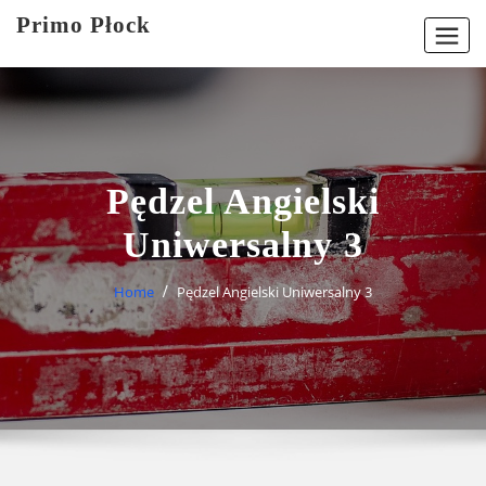
Skip
Primo Płock
to
content
Pędzel Angielski
Uniwersalny 3
Home
Pędzel Angielski Uniwersalny 3