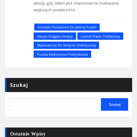
wtedy, gdy celem jest równomierne malowanie
większych powierzchni.
Gniazdo Poczwórne Do Jednej Puszki
Haupa Ściągacz Izolacji
Licznik Prądu Trójfazowy
Maskownica Do Skrzynki Elektrycznej
Puszka Elektryczna Podtynkowa
Szukaj
Szukaj
Ostatnie Wpisy