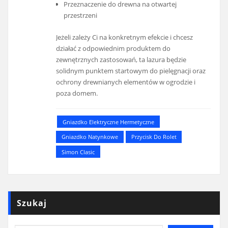
Przeznaczenie do drewna na otwartej
przestrzeni
Jeżeli zależy Ci na konkretnym efekcie i chcesz
działać z odpowiednim produktem do
zewnętrznych zastosowań, ta lazura będzie
solidnym punktem startowym do pielęgnacji oraz
ochrony drewnianych elementów w ogrodzie i
poza domem.
Gniazdko Elektryczne Hermetyczne
Gniazdko Natynkowe
Przycisk Do Rolet
Simon Clasic
Szukaj