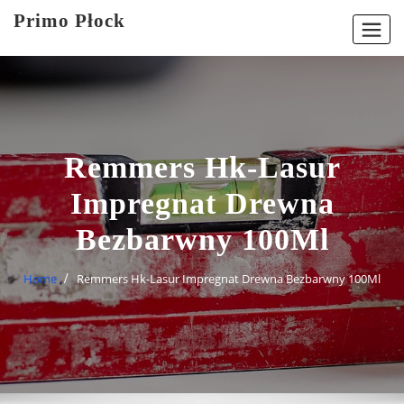
Skip
Primo Płock
to
content
Remmers Hk-Lasur
Impregnat Drewna
Bezbarwny 100Ml
Home
Remmers Hk-Lasur Impregnat Drewna Bezbarwny 100Ml