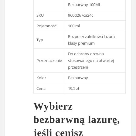
Bezbarwny 100Ml
SKU
960d267ca24c
Pojemność
100 ml
Rozpuszczalnikowa lazura
Typ
klasy premium
Do ochrony drewna
Przeznaczenie
stosowanego na otwartej
przestrzeni
Kolor
Bezbarwny
Cena
19,5 zł
Wybierz
bezbarwną lazurę,
jeśli cenisz