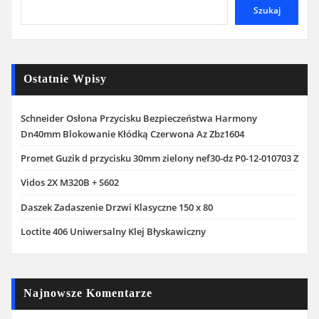
Szukaj
Ostatnie Wpisy
Schneider Osłona Przycisku Bezpieczeństwa Harmony
Dn40mm Blokowanie Kłódką Czerwona Az Zbz1604
Promet Guzik d przycisku 30mm zielony nef30-dz P0-12-010703 Z
Vidos 2X M320B + S602
Daszek Zadaszenie Drzwi Klasyczne 150 x 80
Loctite 406 Uniwersalny Klej Błyskawiczny
Najnowsze Komentarze