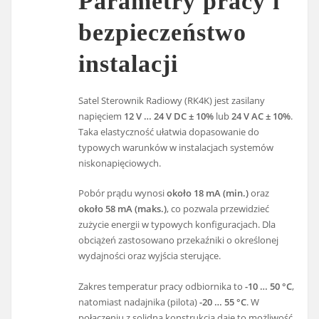
Parametry pracy i
bezpieczeństwo
instalacji
Satel Sterownik Radiowy (RK4K) jest zasilany
napięciem
12 V … 24 V DC ± 10%
lub
24 V AC ± 10%
.
Taka elastyczność ułatwia dopasowanie do
typowych warunków w instalacjach systemów
niskonapięciowych.
Pobór prądu wynosi
około 18 mA (min.)
oraz
około 58 mA (maks.)
, co pozwala przewidzieć
zużycie energii w typowych konfiguracjach. Dla
obciążeń zastosowano przekaźniki o określonej
wydajności oraz wyjścia sterujące.
Zakres temperatur pracy odbiornika to
-10 … 50 °C
,
natomiast nadajnika (pilota)
-20 … 55 °C
. W
połączeniu z solidną konstrukcją daje to możliwość