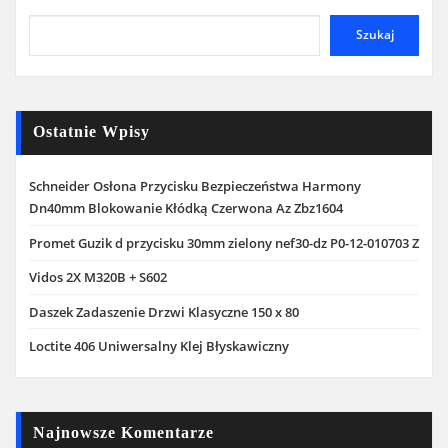
Szukaj
Ostatnie Wpisy
Schneider Osłona Przycisku Bezpieczeństwa Harmony
Dn40mm Blokowanie Kłódką Czerwona Az Zbz1604
Promet Guzik d przycisku 30mm zielony nef30-dz P0-12-010703 Z
Vidos 2X M320B + S602
Daszek Zadaszenie Drzwi Klasyczne 150 x 80
Loctite 406 Uniwersalny Klej Błyskawiczny
Najnowsze Komentarze