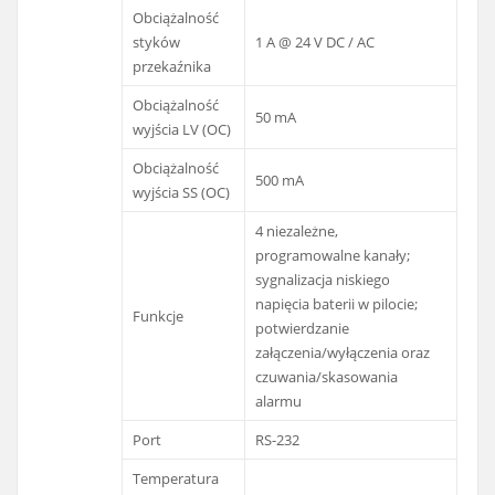
Obciążalność
styków
1 A @ 24 V DC / AC
przekaźnika
Obciążalność
50 mA
wyjścia LV (OC)
Obciążalność
500 mA
wyjścia SS (OC)
4 niezależne,
programowalne kanały;
sygnalizacja niskiego
napięcia baterii w pilocie;
Funkcje
potwierdzanie
załączenia/wyłączenia oraz
czuwania/skasowania
alarmu
Port
RS-232
Temperatura