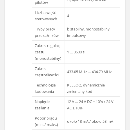
pilotów
Liczba wejść
4
sterowanych
Tryby pracy
bistabilny, monostabilny,
przekaźników
impulsowy
Zakres regulacji
czasu
1 … 3600 s
(monostabilny)
Zakres
433.05 MHz … 434.79 MHz
częstotliwości
Technologia
KEELOQ, dynamicznie
kodowania
zmieniany kod
Napięcie
12 V … 24 V DC ± 10% / 24 V
zasilania
AC ± 10%
Pobór prądu
około 18 mA / około 58 mA
(min. / maks.)