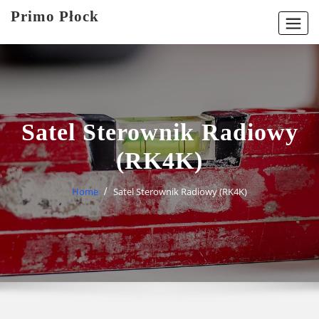
Skip
Primo Płock
to
content
Satel Sterownik Radiowy
(RK4K)
Home
Satel Sterownik Radiowy (RK4K)