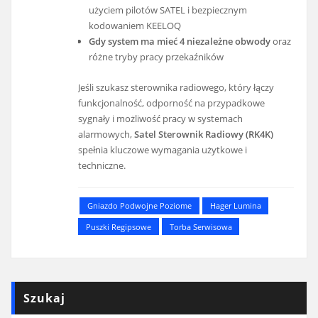
użyciem pilotów SATEL i bezpiecznym
kodowaniem KEELOQ
Gdy system ma mieć 4 niezależne obwody
oraz
różne tryby pracy przekaźników
Jeśli szukasz sterownika radiowego, który łączy
funkcjonalność, odporność na przypadkowe
sygnały i możliwość pracy w systemach
alarmowych,
Satel Sterownik Radiowy (RK4K)
spełnia kluczowe wymagania użytkowe i
techniczne.
Gniazdo Podwojne Poziome
Hager Lumina
Puszki Regipsowe
Torba Serwisowa
Szukaj