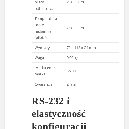
pracy
-10 … 50 °C
odbiornika
Temperatura
pracy
-20 … 55 °C
nadajnika
(pilota)
Wymiary
72 x 118 x 24 mm
Waga
0.09 kg
Producent /
SATEL
marka
Gwarancja
2 lata
RS-232 i
elastyczność
konfiguracji