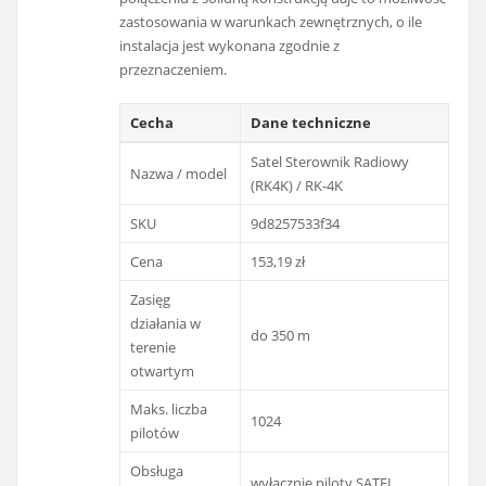
zastosowania w warunkach zewnętrznych, o ile
instalacja jest wykonana zgodnie z
przeznaczeniem.
Cecha
Dane techniczne
Satel Sterownik Radiowy
Nazwa / model
(RK4K) / RK-4K
SKU
9d8257533f34
Cena
153,19 zł
Zasięg
działania w
do 350 m
terenie
otwartym
Maks. liczba
1024
pilotów
Obsługa
wyłącznie piloty SATEL