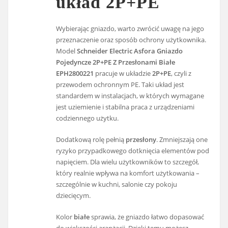
układ 2P+PE
Wybierając gniazdo, warto zwrócić uwagę na jego
przeznaczenie oraz sposób ochrony użytkownika.
Model
Schneider Electric Asfora Gniazdo
Pojedyncze 2P+PE Z Przesłonami Białe
EPH2800221
pracuje w układzie
2P+PE
, czyli z
przewodem ochronnym PE. Taki układ jest
standardem w instalacjach, w których wymagane
jest uziemienie i stabilna praca z urządzeniami
codziennego użytku.
Dodatkową rolę pełnią
przesłony
. Zmniejszają one
ryzyko przypadkowego dotknięcia elementów pod
napięciem. Dla wielu użytkowników to szczegół,
który realnie wpływa na komfort użytkowania –
szczególnie w kuchni, salonie czy pokoju
dziecięcym.
Kolor
białe
sprawia, że gniazdo łatwo dopasować