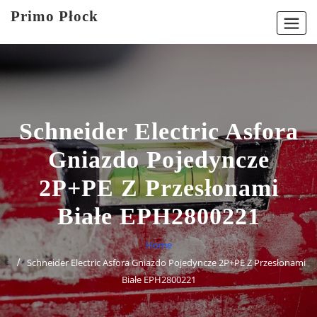
Skip
Primo Płock
to
content
Schneider Electric Asfora
Gniazdo Pojedyncze
2P+PE Z Przesłonami
Białe EPH2800221
Home
Schneider Electric Asfora Gniazdo Pojedyncze 2P+PE Z Przesłonami
Białe EPH2800221