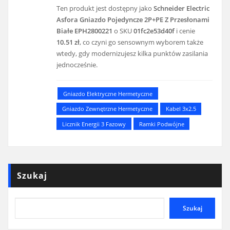
Ten produkt jest dostępny jako
Schneider Electric
Asfora Gniazdo Pojedyncze 2P+PE Z Przesłonami
Białe EPH2800221
o SKU
01fc2e53d40f
i cenie
10.51 zł
, co czyni go sensownym wyborem także
wtedy, gdy modernizujesz kilka punktów zasilania
jednocześnie.
Gniazdo Elektryczne Hermetyczne
Gniazdo Zewnętrzne Hermetyczne
Kabel 3x2.5
Licznik Energii 3 Fazowy
Ramki Podwójne
Szukaj
Szukaj