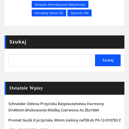
Gniazdo Hermetyczne Natynkowe
Kontakty Simon 82
Stycznik 24v
Szukaj
Szukaj
Ostatnie Wpisy
Schneider Osłona Przycisku Bezpieczeństwa Harmony
Dn40mm Blokowanie Kłódką Czerwona Az Zbz1604
Promet Guzik d przycisku 30mm zielony nef30-dz P0-12-010703 Z