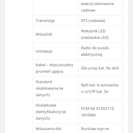
wiatru) sterowanie
radiowe
Transmisja
RTS (radiowa)
Wskaźnik LED
Wskaźnik
(niebieskie LED)
Radio do puszki
Instalacja
elektrycznej
Kabel – dopuszczalny
Dla u/utp kat. 5e: 4xD
promień zgięcia
Standard
RJ45 kat. 6; wzmianka
okablowania (w
o U/UTP kat. 5e
danych)
Dodatkowe
PCM 04; 013G5115;
identyfikatory (w
1816066
danych)
Wskazania dot.
Rozstaw szyn w