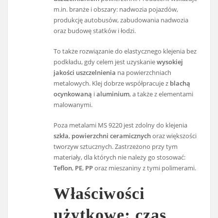
m.in. branże i obszary: nadwozia pojazdów,
produkcję autobusów, zabudowania nadwozia
oraz budowę statków i łodzi.
To także rozwiązanie do elastycznego klejenia bez
podkładu, gdy celem jest uzyskanie
wysokiej
jakości uszczelnienia
na powierzchniach
metalowych. Klej dobrze współpracuje z
blachą
ocynkowaną
i
aluminium
, a także z elementami
malowanymi.
Poza metalami MS 9220 jest zdolny do klejenia
szkła
,
powierzchni ceramicznych
oraz większości
tworzyw sztucznych. Zastrzeżono przy tym
materiały, dla których nie należy go stosować:
Teflon
,
PE
,
PP
oraz mieszaniny z tymi polimerami.
Właściwości
użytkowe: czas