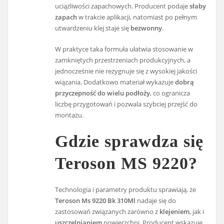
uciążliwości zapachowych. Producent podaje
słaby
zapach
w trakcie aplikacji, natomiast po pełnym
utwardzeniu klej staje się
bezwonny
.
W praktyce taka formuła ułatwia stosowanie w
zamkniętych przestrzeniach produkcyjnych, a
jednocześnie nie rezygnuje się z wysokiej jakości
wiązania. Dodatkowo materiał wykazuje
dobrą
przyczepność do wielu podłoży
, co ogranicza
liczbę przygotowań i pozwala szybciej przejść do
montażu.
Gdzie sprawdza się
Teroson MS 9220?
Technologia i parametry produktu sprawiają, że
Teroson Ms 9220 Bk 310Ml
nadaje się do
zastosowań związanych zarówno z
klejeniem
, jak i
uszczelnianiem
powierzchni. Producent wskazuje