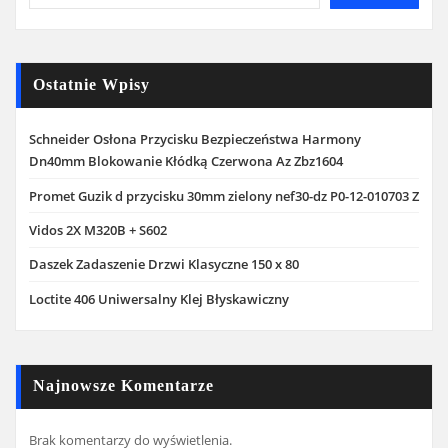
Ostatnie Wpisy
Schneider Osłona Przycisku Bezpieczeństwa Harmony
Dn40mm Blokowanie Kłódką Czerwona Az Zbz1604
Promet Guzik d przycisku 30mm zielony nef30-dz P0-12-010703 Z
Vidos 2X M320B + S602
Daszek Zadaszenie Drzwi Klasyczne 150 x 80
Loctite 406 Uniwersalny Klej Błyskawiczny
Najnowsze Komentarze
Brak komentarzy do wyświetlenia.