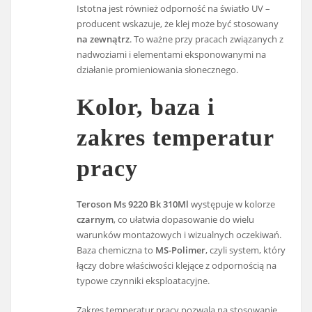
Istotna jest również odporność na światło UV –
producent wskazuje, że klej może być stosowany
na zewnątrz
. To ważne przy pracach związanych z
nadwoziami i elementami eksponowanymi na
działanie promieniowania słonecznego.
Kolor, baza i
zakres temperatur
pracy
Teroson Ms 9220 Bk 310Ml
występuje w kolorze
czarnym
, co ułatwia dopasowanie do wielu
warunków montażowych i wizualnych oczekiwań.
Baza chemiczna to
MS-Polimer
, czyli system, który
łączy dobre właściwości klejące z odpornością na
typowe czynniki eksploatacyjne.
Zakres temperatur pracy pozwala na stosowanie