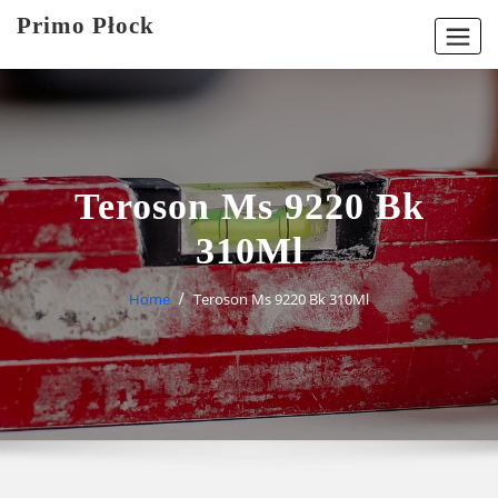
Skip
Primo Płock
to
content
Teroson Ms 9220 Bk
310Ml
Home
Teroson Ms 9220 Bk 310Ml