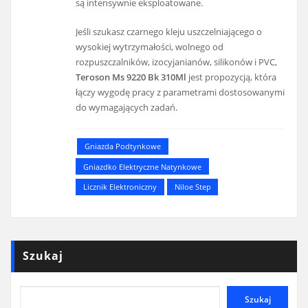
są intensywnie eksploatowane.
Jeśli szukasz czarnego kleju uszczelniającego o
wysokiej wytrzymałości, wolnego od
rozpuszczalników, izocyjanianów, silikonów i PVC,
Teroson Ms 9220 Bk 310Ml
jest propozycją, która
łączy wygodę pracy z parametrami dostosowanymi
do wymagających zadań.
Gniazda Podtynkowe
Gniazdko Elektryczne Natynkowe
Licznik Elektroniczny
Niloe Step
Szukaj
Szukaj