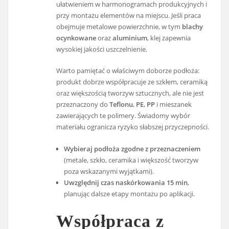
ułatwieniem w harmonogramach produkcyjnych i
przy montażu elementów na miejscu. Jeśli praca
obejmuje metalowe powierzchnie, w tym
blachy
ocynkowane
oraz
aluminium
, klej zapewnia
wysokiej jakości uszczelnienie.
Warto pamiętać o właściwym doborze podłoża:
produkt dobrze współpracuje ze szkłem, ceramiką
oraz większością tworzyw sztucznych, ale nie jest
przeznaczony do
Teflonu
,
PE
,
PP
i mieszanek
zawierających te polimery. Świadomy wybór
materiału ogranicza ryzyko słabszej przyczepności.
Wybieraj podłoża zgodne z przeznaczeniem
(metale, szkło, ceramika i większość tworzyw
poza wskazanymi wyjątkami).
Uwzględnij czas naskórkowania 15 min
,
planując dalsze etapy montażu po aplikacji.
Współpraca z