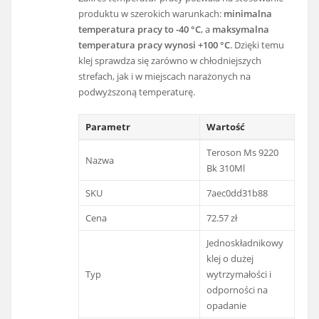
produktu w szerokich warunkach:
minimalna
temperatura pracy to -40 °C
, a
maksymalna
temperatura pracy wynosi +100 °C
. Dzięki temu
klej sprawdza się zarówno w chłodniejszych
strefach, jak i w miejscach narażonych na
podwyższoną temperaturę.
Parametr
Wartość
Teroson Ms 9220
Nazwa
Bk 310Ml
SKU
7aec0dd31b88
Cena
72.57 zł
Jednoskładnikowy
klej o dużej
Typ
wytrzymałości i
odporności na
opadanie