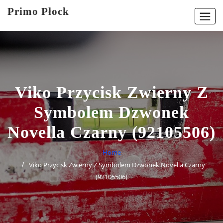
Skip
Primo Płock
to
content
Viko Przycisk Zwierny Z
Symbolem Dzwonek
Novella Czarny (92105506)
Home
Viko Przycisk Zwierny Z Symbolem Dzwonek Novella Czarny
(92105506)