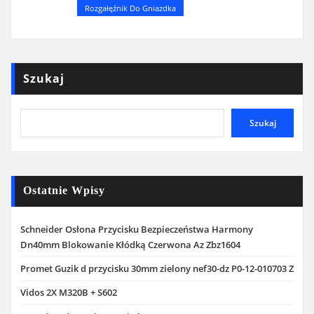
Rozgałęźnik Do Gniazdka
Szukaj
Szukaj
Ostatnie Wpisy
Schneider Osłona Przycisku Bezpieczeństwa Harmony
Dn40mm Blokowanie Kłódką Czerwona Az Zbz1604
Promet Guzik d przycisku 30mm zielony nef30-dz P0-12-010703 Z
Vidos 2X M320B + S602