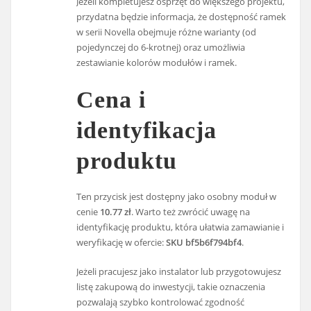
Jeżeli kompletujesz osprzęt do większego projektu,
przydatna będzie informacja, że dostępność ramek
w serii Novella obejmuje różne warianty (od
pojedynczej do 6-krotnej) oraz umożliwia
zestawianie kolorów modułów i ramek.
Cena i
identyfikacja
produktu
Ten przycisk jest dostępny jako osobny moduł w
cenie
10.77 zł
. Warto też zwrócić uwagę na
identyfikację produktu, która ułatwia zamawianie i
weryfikację w ofercie:
SKU bf5b6f794bf4
.
Jeżeli pracujesz jako instalator lub przygotowujesz
listę zakupową do inwestycji, takie oznaczenia
pozwalają szybko kontrolować zgodność