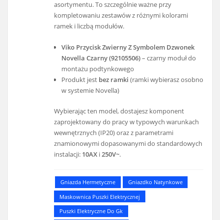
asortymentu. To szczególnie ważne przy
kompletowaniu zestawów z różnymi kolorami
ramek i liczbą modułów.
Viko Przycisk Zwierny Z Symbolem Dzwonek
Novella Czarny (92105506)
– czarny moduł do
montażu podtynkowego
Produkt jest
bez ramki
(ramki wybierasz osobno
w systemie Novella)
Wybierając ten model, dostajesz komponent
zaprojektowany do pracy w typowych warunkach
wewnętrznych (IP20) oraz z parametrami
znamionowymi dopasowanymi do standardowych
instalacji:
10AX
i
250V~
.
Gniazda Hermetyczne
Gniazdko Natynkowe
Maskownica Puszki Elektrycznej
Puszki Elektryczne Do Gk