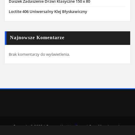
Daszek Zadaszenie Drzwi Klasyczne 150 x 80
Loctite 406 Uniwersalny Klej Błyskawiczny
Najnowsze Komentarze
Brak komentarzy do wyświetlenia.
Copyright © 2022 | Powered by
WordPress
|
SpiceMag theme by
ThemeArile