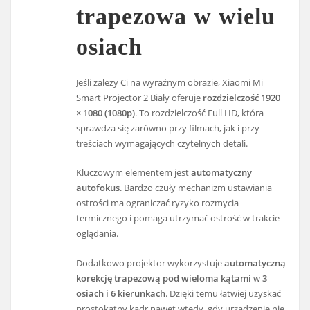
trapezowa w wielu
osiach
Jeśli zależy Ci na wyraźnym obrazie, Xiaomi Mi
Smart Projector 2 Biały oferuje
rozdzielczość 1920
× 1080 (1080p)
. To rozdzielczość Full HD, która
sprawdza się zarówno przy filmach, jak i przy
treściach wymagających czytelnych detali.
Kluczowym elementem jest
automatyczny
autofokus
. Bardzo czuły mechanizm ustawiania
ostrości ma ograniczać ryzyko rozmycia
termicznego i pomaga utrzymać ostrość w trakcie
oglądania.
Dodatkowo projektor wykorzystuje
automatyczną
korekcję trapezową pod wieloma kątami
w
3
osiach i 6 kierunkach
. Dzięki temu łatwiej uzyskać
prostokątny kadr nawet wtedy, gdy urządzenie nie