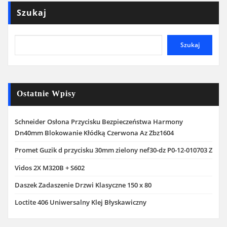
Szukaj
Szukaj
Ostatnie Wpisy
Schneider Osłona Przycisku Bezpieczeństwa Harmony
Dn40mm Blokowanie Kłódką Czerwona Az Zbz1604
Promet Guzik d przycisku 30mm zielony nef30-dz P0-12-010703 Z
Vidos 2X M320B + S602
Daszek Zadaszenie Drzwi Klasyczne 150 x 80
Loctite 406 Uniwersalny Klej Błyskawiczny