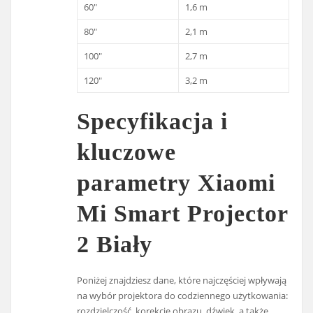
60″
1,6 m
80″
2,1 m
100″
2,7 m
120″
3,2 m
Specyfikacja i
kluczowe
parametry Xiaomi
Mi Smart Projector
2 Biały
Poniżej znajdziesz dane, które najczęściej wpływają
na wybór projektora do codziennego użytkowania:
rozdzielczość, korekcję obrazu, dźwięk, a także