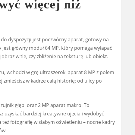
wyć więcej niż
do dyspozycji jest poczwórny aparat, gotowy na
zy jest główny moduł 64 MP, który pomaga wyłapać
obraz w tle, czy zbliżenie na teksturę lub obiekt.
u, wchodzi w grę ultraszeroki aparat 8 MP z polem
j zmieścisz w kadrze całą historię: od ulicy po
.
ujnik głębi oraz 2 MP aparat makro. To
sz uzyskać bardziej kreatywne ujęcia i wydobyć
a też fotografię w słabym oświetleniu – nocne kadry
ów.