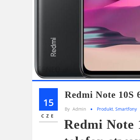
Redmi Note 10S 
15
By
Admin
Produkt
,
Smartfony
CZE
Redmi Note 