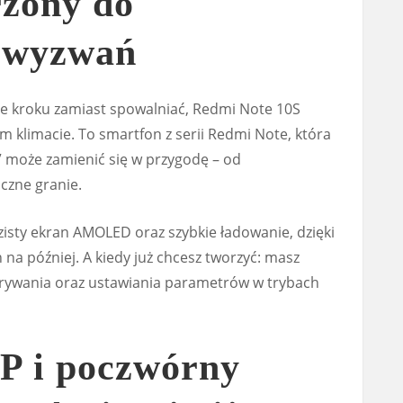
rzony do
 wyzwań
uje kroku zamiast spowalniać, Redmi Note 10S
m klimacie. To smartfon z serii Redmi Note, która
ń” może zamienić się w przygodę – od
czne granie.
isty ekran AMOLED oraz szybkie ładowanie, dzięki
 na później. A kiedy już chcesz tworzyć: masz
agrywania oraz ustawiania parametrów w trybach
P i poczwórny