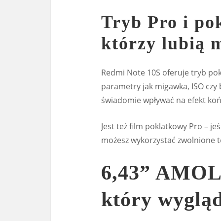
Tryb Pro i po
którzy lubią 
Redmi Note 10S oferuje tryb po
parametry jak migawka, ISO czy b
świadomie wpływać na efekt końc
Jest też film poklatkowy Pro – je
możesz wykorzystać zwolnione 
6,43” AMOL
który wyglą