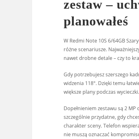
zestaw – uch
planowałeś
W Redmi Note 10S 6/64GB Szary 
różne scenariusze. Najważniejs
nawet drobne detale – czy to kraj
Gdy potrzebujesz szerszego kadr
widzenia 118°. Dzięki temu łatwie
większe plany podczas wycieczki
Dopełnieniem zestawu są 2 MP cz
szczególnie przydatne, gdy chce
charakter sceny. Telefon wspier
nie muszą oznaczać kompromis