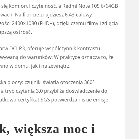
się komfort i czytelność, a Redmi Note 10S 6/64GB
twach. Na froncie znajdziesz 6,43-calowy
ości 2400×1080 (FHD+), dzięki czemu filmy i zdjęcia
lepszą ostrość.
arw DCI-P3, oferuje współczynnik kontrastu
owywaną do warunków. W praktyce oznacza to, że
no w domu, jak i na zewnątrz.
a o oczy: czujniki światła otoczenia 360°
a tryb czytania 3.0 przybliża doświadczenie do
atkowo certyfikat SGS potwierdza niskie emisje
k, większa moc i