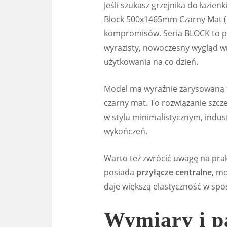
Jeśli szukasz grzejnika do łazien
Block 500x1465mm Czarny Mat (I
kompromisów. Seria BLOCK to pr
wyrazisty, nowoczesny wygląd w
użytkowania na co dzień.
Model ma wyraźnie zarysowaną f
czarny mat. To rozwiązanie szcz
w stylu minimalistycznym, indus
wykończeń.
Warto też zwrócić uwagę na prak
posiada
przyłącze centralne
, m
daje większą elastyczność w spo
Wymiary i p