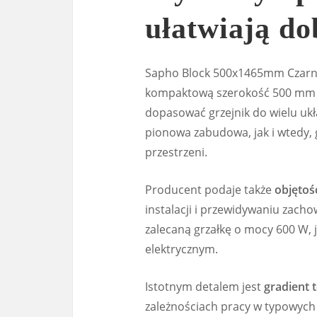
ułatwiają do
Sapho Block 500x1465mm Czarny
kompaktową szerokość 500 mm 
dopasować grzejnik do wielu ukł
pionowa zabudowa, jak i wtedy,
przestrzeni.
Producent podaje także
objętość
instalacji i przewidywaniu zac
zalecaną grzałkę o mocy 600 W, 
elektrycznym.
Istotnym detalem jest
gradient 
zależnościach pracy w typowyc