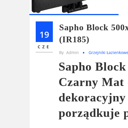
Sapho Block 50
19
(IR185)
CZE
By
Admin
Grzejniki Łazienkow
Sapho Bloc
Czarny Mat 
dekoracyjny 
porządkuje 