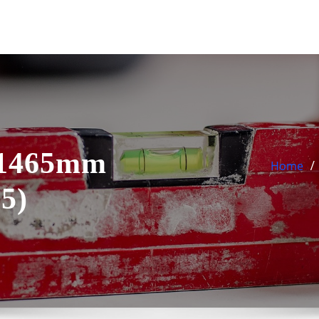
x1465mm
Home
5)