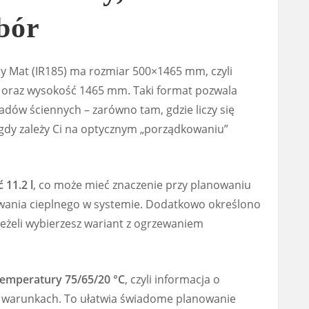
bór
 Mat (IR185) ma rozmiar 500×1465 mm, czyli
oraz wysokość 1465 mm. Taki format pozwala
adów ściennych – zarówno tam, gdzie liczy się
 gdy zależy Ci na optycznym „porządkowaniu”
 11.2 l
, co może mieć znaczenie przy planowaniu
howania cieplnego w systemie. Dodatkowo określono
jeżeli wybierzesz wariant z ogrzewaniem
temperatury 75/65/20 °C
, czyli informacja o
h warunkach. To ułatwia świadome planowanie