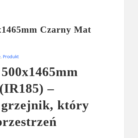
0x1465mm Czarny Mat
e
,
Produkt
k 500x1465mm
(IR185) –
grzejnik, który
przestrzeń