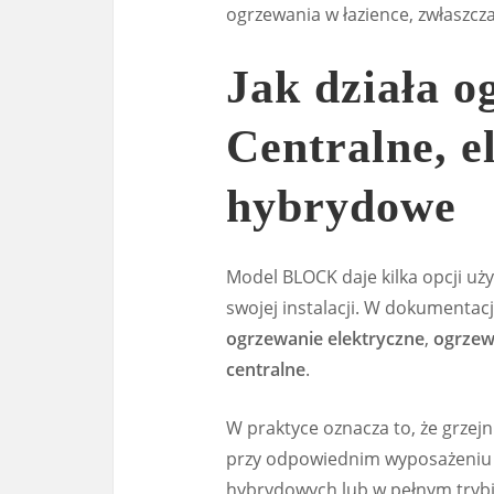
ogrzewania w łazience, zwłaszcz
Jak działa o
Centralne, e
hybrydowe
Model BLOCK daje kilka opcji uż
swojej instalacji. W dokumentac
ogrzewanie elektryczne
,
ogrzew
centralne
.
W praktyce oznacza to, że grze
przy odpowiednim wyposażeniu s
hybrydowych lub w pełnym trybie