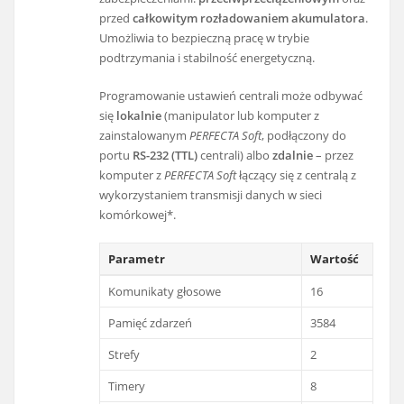
przed
całkowitym rozładowaniem akumulatora
.
Umożliwia to bezpieczną pracę w trybie
podtrzymania i stabilność energetyczną.
Programowanie ustawień centrali może odbywać
się
lokalnie
(manipulator lub komputer z
zainstalowanym
PERFECTA Soft
, podłączony do
portu
RS-232 (TTL)
centrali) albo
zdalnie
– przez
komputer z
PERFECTA Soft
łączący się z centralą z
wykorzystaniem transmisji danych w sieci
komórkowej*.
Parametr
Wartość
Komunikaty głosowe
16
Pamięć zdarzeń
3584
Strefy
2
Timery
8