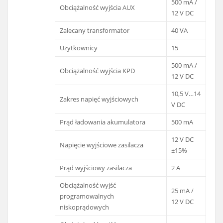
500 mA /
Obciążalność wyjścia AUX
12 V DC
Zalecany transformator
40 VA
Użytkownicy
15
500 mA /
Obciążalność wyjścia KPD
12 V DC
10,5 V…14
Zakres napięć wyjściowych
V DC
Prąd ładowania akumulatora
500 mA
12 V DC
Napięcie wyjściowe zasilacza
±15%
Prąd wyjściowy zasilacza
2 A
Obciążalność wyjść
25 mA /
programowalnych
12 V DC
niskoprądowych