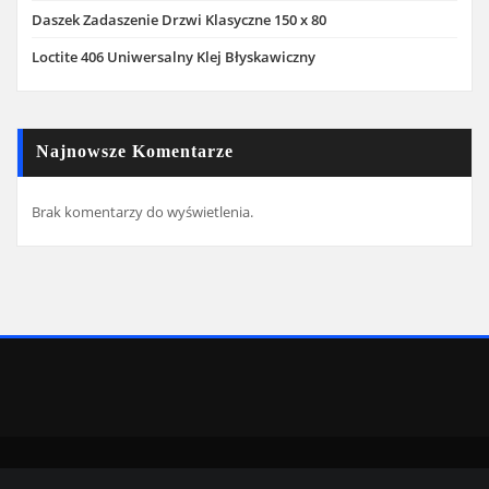
Daszek Zadaszenie Drzwi Klasyczne 150 x 80
Loctite 406 Uniwersalny Klej Błyskawiczny
Najnowsze Komentarze
Brak komentarzy do wyświetlenia.
Copyright © 2022 | Powered by
WordPress
|
SpiceMag theme by