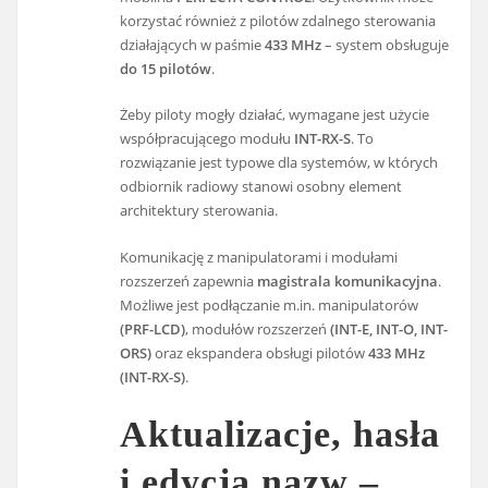
korzystać również z pilotów zdalnego sterowania
działających w paśmie
433 MHz
– system obsługuje
do 15 pilotów
.
Żeby piloty mogły działać, wymagane jest użycie
współpracującego modułu
INT-RX-S
. To
rozwiązanie jest typowe dla systemów, w których
odbiornik radiowy stanowi osobny element
architektury sterowania.
Komunikację z manipulatorami i modułami
rozszerzeń zapewnia
magistrala komunikacyjna
.
Możliwe jest podłączanie m.in. manipulatorów
(PRF-LCD)
, modułów rozszerzeń
(INT-E, INT-O, INT-
ORS)
oraz ekspandera obsługi pilotów
433 MHz
(INT-RX-S)
.
Aktualizacje, hasła
i edycja nazw –