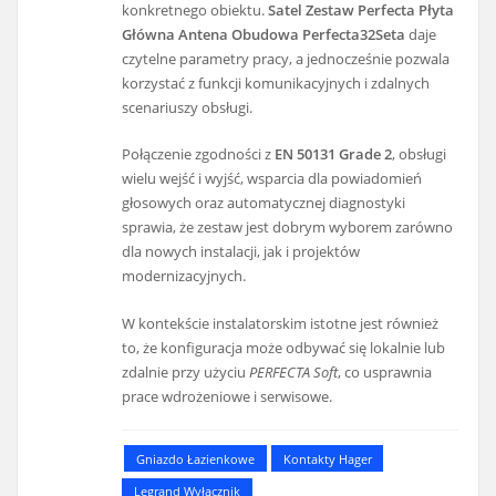
konkretnego obiektu.
Satel Zestaw Perfecta Płyta
Główna Antena Obudowa Perfecta32Seta
daje
czytelne parametry pracy, a jednocześnie pozwala
korzystać z funkcji komunikacyjnych i zdalnych
scenariuszy obsługi.
Połączenie zgodności z
EN 50131 Grade 2
, obsługi
wielu wejść i wyjść, wsparcia dla powiadomień
głosowych oraz automatycznej diagnostyki
sprawia, że zestaw jest dobrym wyborem zarówno
dla nowych instalacji, jak i projektów
modernizacyjnych.
W kontekście instalatorskim istotne jest również
to, że konfiguracja może odbywać się lokalnie lub
zdalnie przy użyciu
PERFECTA Soft
, co usprawnia
prace wdrożeniowe i serwisowe.
Gniazdo Łazienkowe
Kontakty Hager
Legrand Wyłącznik