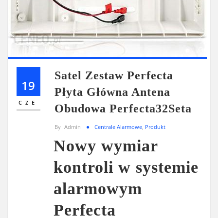
Satel Zestaw Perfecta
19
Płyta Główna Antena
CZE
Obudowa Perfecta32Seta
By
Admin
Centrale Alarmowe
,
Produkt
Nowy wymiar
kontroli w systemie
alarmowym
Perfecta