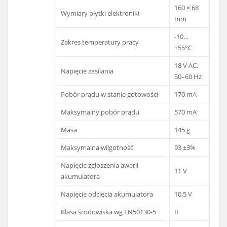
160 × 68
Wymiary płytki elektroniki
mm
-10…
Zakres temperatury pracy
+55°C
18 V AC,
Napięcie zasilania
50–60 Hz
Pobór prądu w stanie gotowości
170 mA
Maksymalny pobór prądu
570 mA
Masa
145 g
Maksymalna wilgotność
93 ±3%
Napięcie zgłoszenia awarii
11 V
akumulatora
Napięcie odcięcia akumulatora
10,5 V
Klasa środowiska wg EN50130-5
II