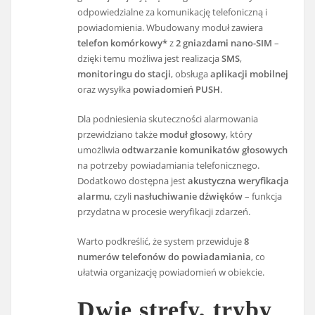
odpowiedzialne za komunikację telefoniczną i
powiadomienia. Wbudowany moduł zawiera
telefon komórkowy*
z
2 gniazdami nano-SIM
–
dzięki temu możliwa jest realizacja
SMS
,
monitoringu do stacji
, obsługa
aplikacji mobilnej
oraz wysyłka
powiadomień PUSH
.
Dla podniesienia skuteczności alarmowania
przewidziano także
moduł głosowy
, który
umożliwia
odtwarzanie komunikatów głosowych
na potrzeby powiadamiania telefonicznego.
Dodatkowo dostępna jest
akustyczna weryfikacja
alarmu
, czyli
nasłuchiwanie dźwięków
– funkcja
przydatna w procesie weryfikacji zdarzeń.
Warto podkreślić, że system przewiduje
8
numerów telefonów do powiadamiania
, co
ułatwia organizację powiadomień w obiekcie.
Dwie strefy, tryby