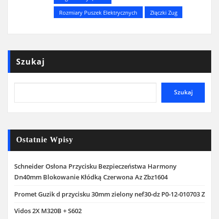
Rozmiary Puszek Elektrycznych
Złączki Zug
Szukaj
Szukaj
Ostatnie Wpisy
Schneider Osłona Przycisku Bezpieczeństwa Harmony
Dn40mm Blokowanie Kłódką Czerwona Az Zbz1604
Promet Guzik d przycisku 30mm zielony nef30-dz P0-12-010703 Z
Vidos 2X M320B + S602