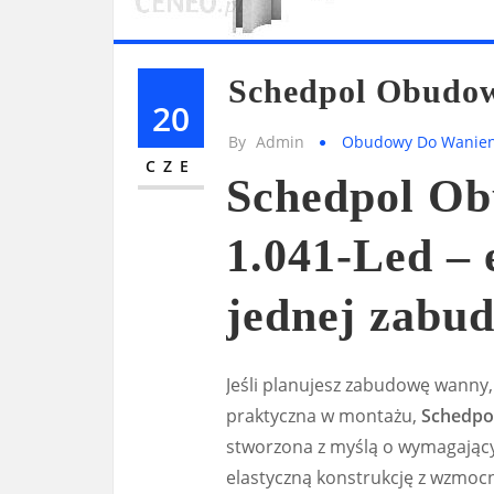
Schedpol Obudow
20
By
Admin
Obudowy Do Wanie
CZE
Schedpol Ob
1.041-Led – 
jednej zabu
Jeśli planujesz zabudowę wanny
praktyczna w montażu,
Schedpo
stworzona z myślą o wymagający
elastyczną konstrukcję z wzmocn