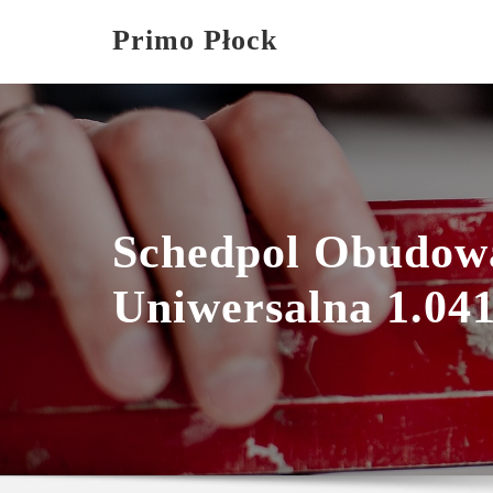
Skip
Primo Płock
to
content
Schedpol Obudow
Uniwersalna 1.04