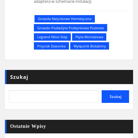
adaptera w schemacie instalacji.
Gniazda Natynkowe Hermetyczne
Gniazdo Podwójne Podtynkowe Poziome
Legrand Niloe Step
Płyta Montażowa
Przycisk Dzwonka
Wyłącznik Bistabilny
Szukaj
Szukaj
Ostatnie Wpisy