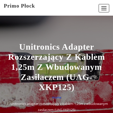
Skip
Primo Płock
to
content
Unitronics Adapter
Rozszerzający Z Kablem
1,25m Z Wbudowanym
Zasilaczem (UAG-
XKP125)
Home
Unitronics adapter rozszerzający z kablem 1,25m z wbudowanym
zasilaczem (UAG-XKP125)