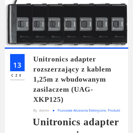
Unitronics adapter
13
rozszerzający z kablem
CZE
1,25m z wbudowanym
zasilaczem (UAG-
XKP125)
By
Admin
Pozostałe Akcesoria Elektryczne
,
Produkt
Unitronics adapter