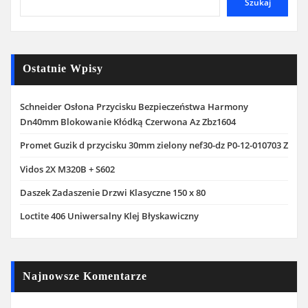
Szukaj
Ostatnie Wpisy
Schneider Osłona Przycisku Bezpieczeństwa Harmony
Dn40mm Blokowanie Kłódką Czerwona Az Zbz1604
Promet Guzik d przycisku 30mm zielony nef30-dz P0-12-010703 Z
Vidos 2X M320B + S602
Daszek Zadaszenie Drzwi Klasyczne 150 x 80
Loctite 406 Uniwersalny Klej Błyskawiczny
Najnowsze Komentarze