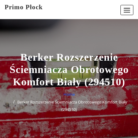
Skip
Primo Płock
to
content
Berker Rozszerzenie
Ściemniacza Obrotowego
Komfort Biały (294510)
Home
Berker Rozszerzenie Ściemniacza Obrotowego Komfort Biały
(294510)