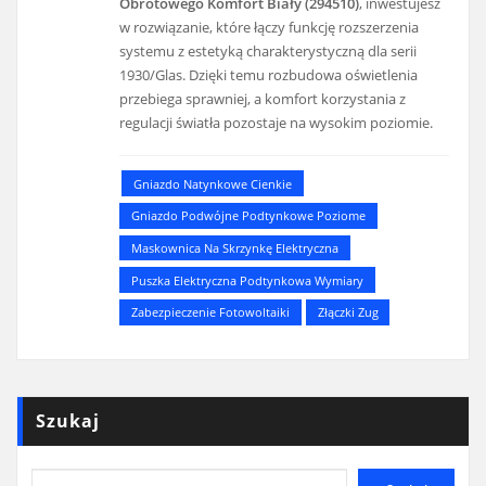
Obrotowego Komfort Biały (294510)
, inwestujesz
w rozwiązanie, które łączy funkcję rozszerzenia
systemu z estetyką charakterystyczną dla serii
1930/Glas. Dzięki temu rozbudowa oświetlenia
przebiega sprawniej, a komfort korzystania z
regulacji światła pozostaje na wysokim poziomie.
Gniazdo Natynkowe Cienkie
Gniazdo Podwójne Podtynkowe Poziome
Maskownica Na Skrzynkę Elektryczna
Puszka Elektryczna Podtynkowa Wymiary
Zabezpieczenie Fotowoltaiki
Złączki Zug
Szukaj