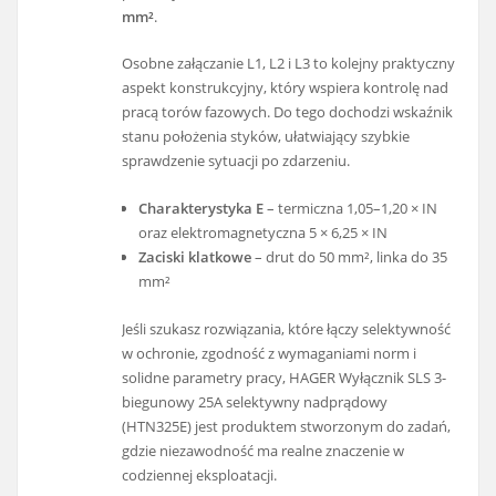
mm²
.
Osobne załączanie L1, L2 i L3 to kolejny praktyczny
aspekt konstrukcyjny, który wspiera kontrolę nad
pracą torów fazowych. Do tego dochodzi wskaźnik
stanu położenia styków, ułatwiający szybkie
sprawdzenie sytuacji po zdarzeniu.
Charakterystyka E
– termiczna 1,05–1,20 × IN
oraz elektromagnetyczna 5 × 6,25 × IN
Zaciski klatkowe
– drut do 50 mm², linka do 35
mm²
Jeśli szukasz rozwiązania, które łączy selektywność
w ochronie, zgodność z wymaganiami norm i
solidne parametry pracy, HAGER Wyłącznik SLS 3-
biegunowy 25A selektywny nadprądowy
(HTN325E) jest produktem stworzonym do zadań,
gdzie niezawodność ma realne znaczenie w
codziennej eksploatacji.