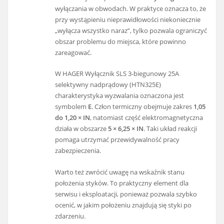
wyłączania w obwodach. W praktyce oznacza to, że
przy wystąpieniu nieprawidłowości niekoniecznie
„wyłącza wszystko naraz”, tylko pozwala ograniczyć
obszar problemu do miejsca, które powinno
zareagować.
W HAGER Wyłącznik SLS 3-biegunowy 25A
selektywny nadprądowy (HTN325E)
charakterystyka wyzwalania oznaczona jest
symbolem
E
. Człon termiczny obejmuje zakres
1,05
do 1,20 × IN
, natomiast część elektromagnetyczna
działa w obszarze
5 × 6,25 × IN
. Taki układ reakcji
pomaga utrzymać przewidywalność pracy
zabezpieczenia.
Warto też zwrócić uwagę na wskaźnik stanu
położenia styków. To praktyczny element dla
serwisu i eksploatacji, ponieważ pozwala szybko
ocenić, w jakim położeniu znajdują się styki po
zdarzeniu.