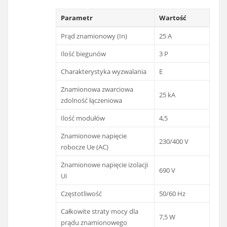
Parametr
Wartość
Prąd znamionowy (In)
25 A
Ilość biegunów
3 P
Charakterystyka wyzwalania
E
Znamionowa zwarciowa
25 kA
zdolność łączeniowa
Ilość modułów
4,5
Znamionowe napięcie
230/400 V
robocze Ue (AC)
Znamionowe napięcie izolacji
690 V
Ui
Częstotliwość
50/60 Hz
Całkowite straty mocy dla
7,5 W
prądu znamionowego