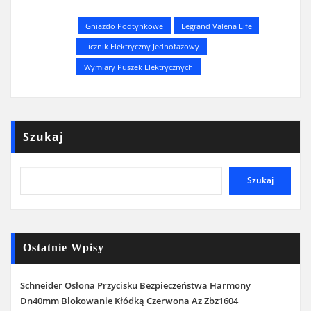
Gniazdo Podtynkowe
Legrand Valena Life
Licznik Elektryczny Jednofazowy
Wymiary Puszek Elektrycznych
Szukaj
Szukaj
Ostatnie Wpisy
Schneider Osłona Przycisku Bezpieczeństwa Harmony
Dn40mm Blokowanie Kłódką Czerwona Az Zbz1604