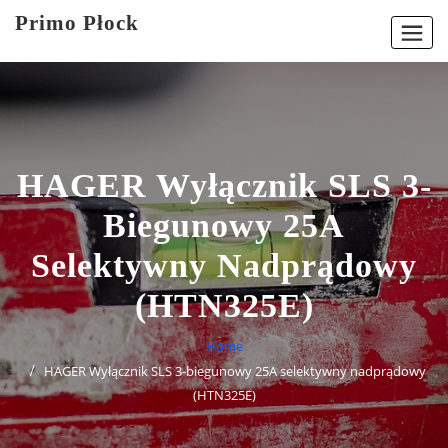
Skip
Primo Płock
to
content
HAGER Wyłącznik SLS 3-
Biegunowy 25A
Selektywny Nadprądowy
(HTN325E)
Home
HAGER Wyłącznik SLS 3-biegunowy 25A selektywny nadprądowy
(HTN325E)