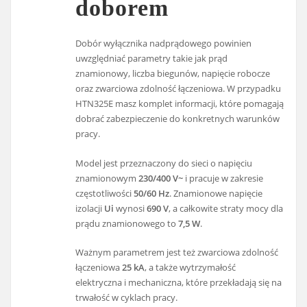
doborem
Dobór wyłącznika nadprądowego powinien
uwzględniać parametry takie jak prąd
znamionowy, liczba biegunów, napięcie robocze
oraz zwarciowa zdolność łączeniowa. W przypadku
HTN325E masz komplet informacji, które pomagają
dobrać zabezpieczenie do konkretnych warunków
pracy.
Model jest przeznaczony do sieci o napięciu
znamionowym
230/400 V~
i pracuje w zakresie
częstotliwości
50/60 Hz
. Znamionowe napięcie
izolacji
Ui
wynosi
690 V
, a całkowite straty mocy dla
prądu znamionowego to
7,5 W
.
Ważnym parametrem jest też zwarciowa zdolność
łączeniowa
25 kA
, a także wytrzymałość
elektryczna i mechaniczna, które przekładają się na
trwałość w cyklach pracy.