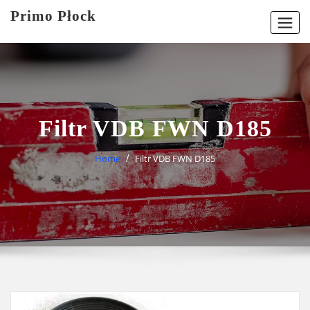
Skip
Primo Płock
to
content
Filtr VDB FWN D185
Home
Filtr VDB FWN D185