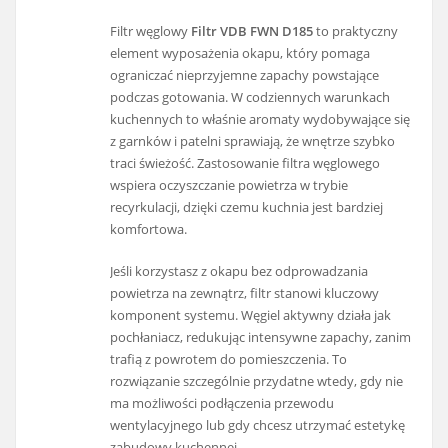
Filtr węglowy
Filtr VDB FWN D185
to praktyczny
element wyposażenia okapu, który pomaga
ograniczać nieprzyjemne zapachy powstające
podczas gotowania. W codziennych warunkach
kuchennych to właśnie aromaty wydobywające się
z garnków i patelni sprawiają, że wnętrze szybko
traci świeżość. Zastosowanie filtra węglowego
wspiera oczyszczanie powietrza w trybie
recyrkulacji, dzięki czemu kuchnia jest bardziej
komfortowa.
Jeśli korzystasz z okapu bez odprowadzania
powietrza na zewnątrz, filtr stanowi kluczowy
komponent systemu. Węgiel aktywny działa jak
pochłaniacz, redukując intensywne zapachy, zanim
trafią z powrotem do pomieszczenia. To
rozwiązanie szczególnie przydatne wtedy, gdy nie
ma możliwości podłączenia przewodu
wentylacyjnego lub gdy chcesz utrzymać estetykę
zabudowy kuchennej.