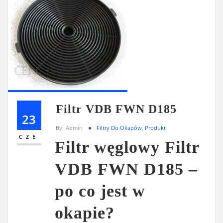
Filtr VDB FWN D185
23
By
Admin
Filtry Do Okapów
,
Produkt
CZE
Filtr węglowy Filtr
VDB FWN D185 –
po co jest w
okapie?