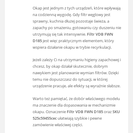
Okap jest jednym z tych urządzeń, które wpływają
na codzienną wygodę. Gdy filtr węglowy jest
sprawny, kuchnia dłużej pozostaje świeża, a
zapachy po smażeniu, gotowaniu czy duszeniu nie
utrzymują się tak intensywnie.
Filtr VDB FWN
D185
jest więc praktycznym elementem, który
wspiera działanie okapu w trybie recyrkulacji.
Jeżeli zależy Ci na utrzymaniu higieny zapachowej i
chcesz, by okap działał skutecznie, dobrym
nawykiem jest planowanie wymian filtrów. Dzięki
temu nie dopuszczasz do sytuacji, w której
urządzenie pracuje, ale efekty są wyraźnie słabsze.
Warto też pamiętać, że dobór właściwego modelu
ma znaczenie dla dopasowania w mechanizmie
okapu. Oznaczenie
Filtr VDB FWN D185
oraz
SKU
525c59455cec
ułatwiają szybkie i pewne
zamówienie właściwej części.