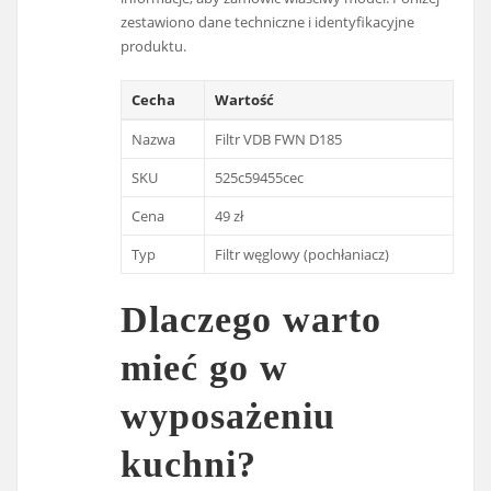
zestawiono dane techniczne i identyfikacyjne
produktu.
Cecha
Wartość
Nazwa
Filtr VDB FWN D185
SKU
525c59455cec
Cena
49 zł
Typ
Filtr węglowy (pochłaniacz)
Dlaczego warto
mieć go w
wyposażeniu
kuchni?