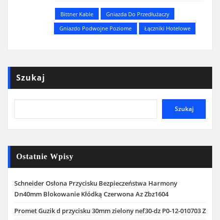
Bittner Kable
Gniazda Do Przedłużaczy
Gniazdo Podwojne Poziome
Łączniki Hotelowe
Szukaj
Szukaj
Ostatnie Wpisy
Schneider Osłona Przycisku Bezpieczeństwa Harmony
Dn40mm Blokowanie Kłódką Czerwona Az Zbz1604
Promet Guzik d przycisku 30mm zielony nef30-dz P0-12-010703 Z