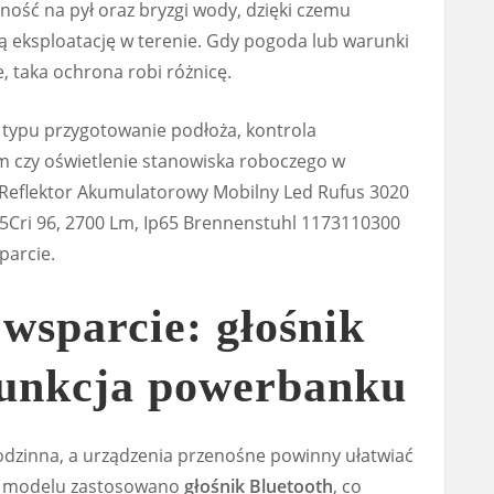
ość na pył oraz bryzgi wody, dzięki czemu
ną eksploatację w terenie. Gdy pogoda lub warunki
 taka ochrona robi różnicę.
ń typu przygotowanie podłoża, kontrola
m czy oświetlenie stanowiska roboczego w
, Reflektor Akumulatorowy Mobilny Led Rufus 3020
Cri 96, 2700 Lm, Ip65 Brennenstuhl 1173110300
parcie.
sparcie: głośnik
 funkcja powerbanku
odzinna, a urządzenia przenośne powinny ułatwiać
tym modelu zastosowano
głośnik Bluetooth
, co