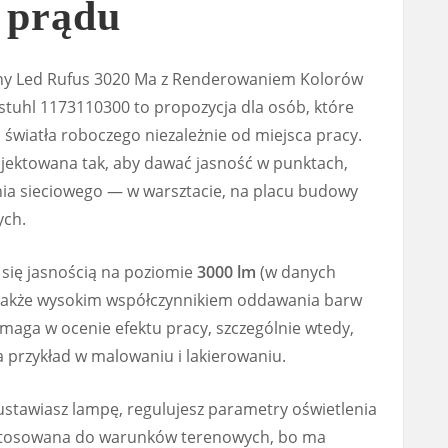
 prądu
ny Led Rufus 3020 Ma z Renderowaniem Kolorów
stuhl 1173110300 to propozycja dla osób, które
światła roboczego niezależnie od miejsca pracy.
ektowana tak, aby dawać jasność w punktach,
nia sieciowego — w warsztacie, na placu budowy
ych.
się jasnością na poziomie
3000 lm
(w danych
 także wysokim współczynnikiem oddawania barw
omaga w ocenie efektu pracy, szczególnie wtedy,
na przykład w malowaniu i lakierowaniu.
ustawiasz lampę, regulujesz parametry oświetlenia
zystosowana do warunków terenowych, bo ma