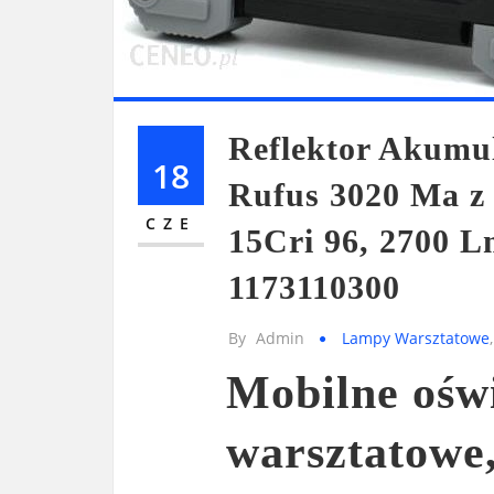
Reflektor Akumu
18
Rufus 3020 Ma z
CZE
15Cri 96, 2700 L
1173110300
By
Admin
Lampy Warsztatowe
Mobilne oświ
warsztatowe,