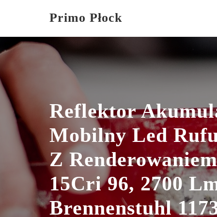
Skip
Primo Płock
to
content
Reflektor Akumul
Mobilny Led Ruf
Z Renderowaniem
15Cri 96, 2700 Lm
Brennenstuhl 117