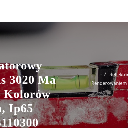
atorowy
Reflekto
us 3020 Ma
Renderowaniem K
 Kolorów
, Ip65
3110300