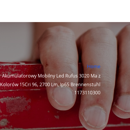
Home
r Akumulatorowy Mobilny Led Rufus 3020 Ma z
olorów 15Cri 96, 2700 Lm, Ip65 Brennenstuhl
1173110300