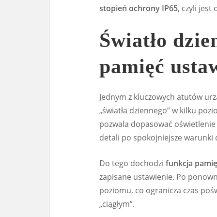
stopień ochrony IP65
, czyli jes
Światło dzi
pamięć usta
Jednym z kluczowych atutów urzą
„światła dziennego” w kilku poz
pozwala dopasować oświetlenie
detali po spokojniejsze warunki 
Do tego dochodzi
funkcja pamię
zapisane ustawienie. Po ponow
poziomu, co ogranicza czas pośw
„ciągłym”.