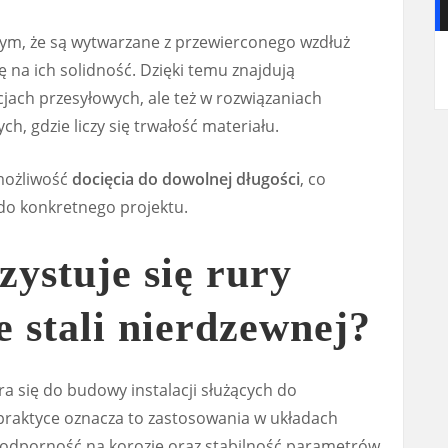
tym, że są wytwarzane z przewierconego wzdłuż
ę na ich solidność. Dzięki temu znajdują
cjach przesyłowych, ale też w rozwiązaniach
h, gdzie liczy się trwałość materiału.
 możliwość
docięcia do dowolnej długości
, co
do konkretnego projektu.
ystuje się rury
 stali nierdzewnej?
ra się do budowy instalacji służących do
 praktyce oznacza to zastosowania w układach
ię odporność na korozję oraz stabilność parametrów