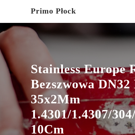
Skip
Primo Płock
to
content
Stainless Europe 
Bezszwowa DN32 
35x2Mm
1.4301/1.4307/304
10Cm