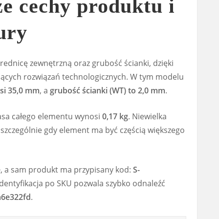
e cechy produktu i
ury
ednicę zewnętrzną oraz grubość ścianki, dzięki
ejących rozwiązań technologicznych. W tym modelu
si 35,0 mm
, a
grubość ścianki (WT) to 2,0 mm
.
asa całego elementu wynosi
0,17 kg
. Niewielka
, szczególnie gdy element ma być częścią większego
e
, a sam produkt ma przypisany kod:
S-
 Identyfikacja po SKU pozwala szybko odnaleźć
a6e322fd
.