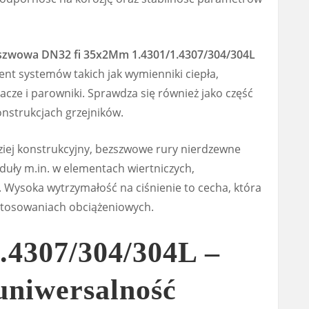
zszwowa DN32 fi 35x2Mm 1.4301/1.4307/304/304L
t systemów takich jak wymienniki ciepła,
acze i parowniki. Sprawdza się również jako część
onstrukcjach grzejników.
dziej konstrukcyjny, bezszwowe rury nierdzewne
uły m.in. w elementach wiertniczych,
Wysoka wytrzymałość na ciśnienie to cecha, która
astosowaniach obciążeniowych.
1.4307/304/304L –
uniwersalność