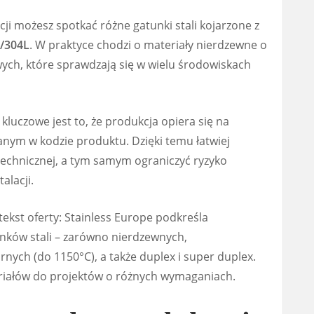
ji możesz spotkać różne gatunki stali kojarzone z
4/304L
. W praktyce chodzi o materiały nierdzewne o
ych, które sprawdzają się w wielu środowiskach
kluczowe jest to, że produkcja opiera się na
nym w kodzie produktu. Dzięki temu łatwiej
technicznej, a tym samym ograniczyć ryzyko
alacji.
ekst oferty: Stainless Europe podkreśla
nków stali – zarówno nierdzewnych,
nych (do 1150°C), a także duplex i super duplex.
riałów do projektów o różnych wymaganiach.