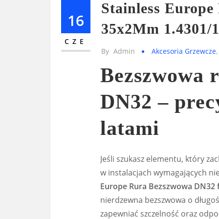
Stainless Europ
16
35x2Mm 1.4301/1
CZE
By
Admin
Akcesoria Grzewcze
Bezszwowa r
DN32 – precy
latami
Jeśli szukasz elementu, który z
w instalacjach wymagających n
Europe Rura Bezszwowa DN32 f
nierdzewna bezszwowa o długośc
zapewniać szczelność oraz odpo