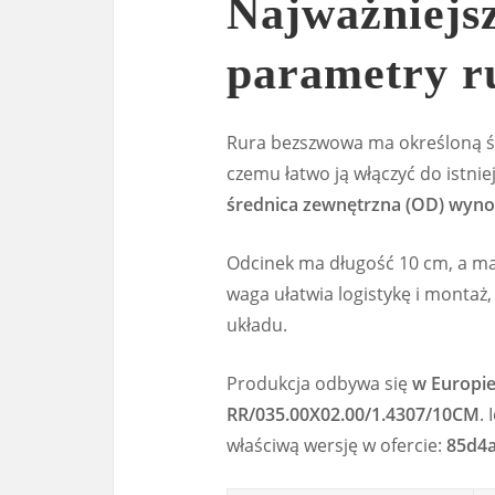
Najważniejsz
parametry r
Rura bezszwowa ma określoną śr
czemu łatwo ją włączyć do istni
średnica zewnętrzna (OD) wyno
Odcinek ma długość 10 cm, a m
waga ułatwia logistykę i montaż
układu.
Produkcja odbywa się
w Europi
RR/035.00X02.00/1.4307/10CM
.
właściwą wersję w ofercie:
85d4