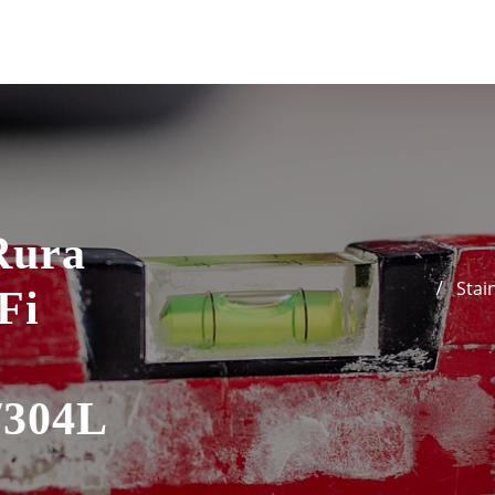
Rura
Stai
Fi
/304L