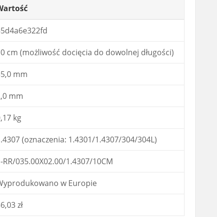
Wartość
85d4a6e322fd
0 cm (możliwość docięcia do dowolnej długości)
35,0 mm
2,0 mm
,17 kg
.4307 (oznaczenia: 1.4301/1.4307/304/304L)
S-RR/035.00X02.00/1.4307/10CM
Wyprodukowano w Europie
6,03 zł